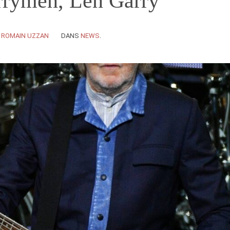
rrymen, Len Garry
Y
ROMAIN UZZAN
DANS
NEWS
.