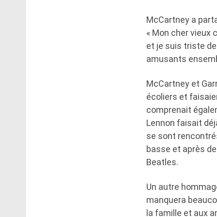
McCartney a part
« Mon cher vieux 
et je suis triste
amusants ensemble
McCartney et Garr
écoliers et faisai
comprenait égaleme
Lennon faisait déj
se sont rencontrés
basse et après de
Beatles.
Un autre hommage 
manquera beaucoup
la famille et aux 