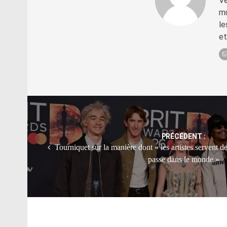
Vé
mu
le
et
Post
navigation
PRÉCÉDENT :
Tourniquet sur la manière dont « les artistes servent de
passe dans le monde »