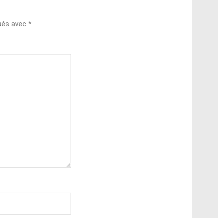
qués avec
*