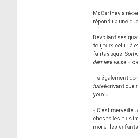
McCartney a récem
répondu à une ques
Dévoilant ses quatr
toujours celui-là 
fantastique.
Sortir
dernière valse
– c'
Il a également d
fuite
écrivant que 
yeux ».
« C'est merveilleu
choses les plus im
moi et les enfants »