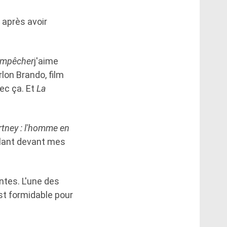
 après avoir
 empêcher
j'aime
lon Brando, film
vec ça. Et
La
tney : l'homme en
ilant devant mes
ntes. L'une des
st formidable pour