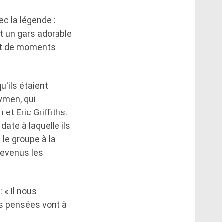
c la légende :
t un gars adorable
ant de moments
'ils étaient
rymen, qui
t Eric Griffiths.
date à laquelle ils
 le groupe à la
devenus les
« Il nous
s pensées vont à