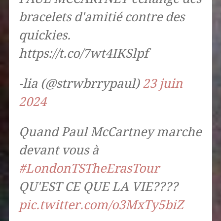
bracelets d'amitié contre des
quickies.
https://t.co/7wt4IKSlpf
-lia (@strwbrrypaul)
23 juin
2024
Quand Paul McCartney marche
devant vous à
#LondonTSTheErasTour
QU'EST CE QUE LA VIE????
pic.twitter.com/o3MxTy5biZ