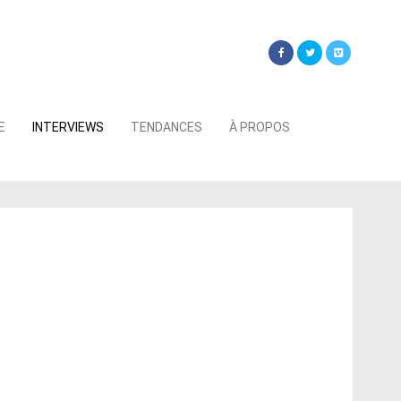
Searc
E
INTERVIEWS
TENDANCES
À PROPOS
for: