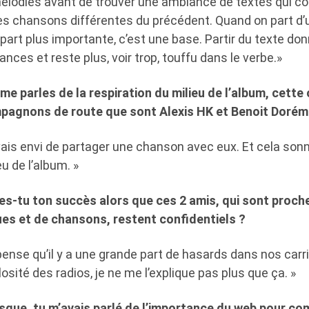
lodies avant de trouver une ambiance de textes qui col
des chansons différentes du précédent. Quand on part d
 part plus importante, c’est une base. Partir du texte d
nces et reste plus, voir trop, touffu dans le verbe.»
 me parles de la respiration du milieu de l’album, cett
mpagnons de route que sont Alexis HK et Benoit Dorém
vais envi de partager une chanson avec eux. Et cela so
u de l’album. »
-tu ton succès alors que ces 2 amis, qui sont proche
es et de chansons, restent confidentiels ?
pense qu’il y a une grande part de hasards dans nos carri
ilosité des radios, je ne me l’explique pas plus que ça. »
isque, tu m’avais parlé de l’importance du web pour c