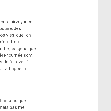
 non-clairvoyance
oduire, des
os vies, que l’on
 c’est très
itié, les gens que
ière tournée sont
 déjà travaillé.
i fait appel à
s chansons que
aitais pas me