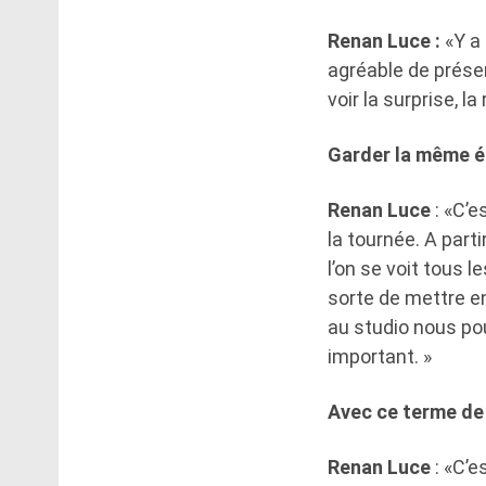
Renan Luce :
«Y a
agréable de prése
voir la surprise, l
Garder la même éq
Renan Luce
: «C’e
la tournée. A part
l’on se voit tous 
sorte de mettre en
au studio nous pou
important. »
Avec ce terme de 
Renan Luce
: «C’e