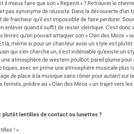
 il mieux faire que son « Repenti » ? Retrouver le chemi
ait pas synonyme de réussite. Dans la découverte d’un ta
t de fraicheur qu’il est impossible de faire perdurer. Souv
en enlever quand il suffit de rester identique. C’est donc
s lèvres qu’on pouvait attaquer son « Clan des Miros » ou
 Et là, même si pour un chanteur avoir un style est plutô
ain qui s’en cherche un, il est indéniable qu’existe un st
 une atmosphère de western poulbot, pareil plume pour 
tiques, avec en prime une atmosphère musicale plus ra
age de place à la musique sans rônier pour autant sur l
x fermés, prédire au « Clan des Miros » un trajet vers les
plutôt lentilles de contact ou lunettes ?
tilles ! »