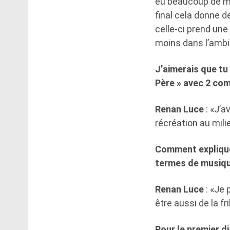
eu beaucoup de mé
final cela donne 
celle-ci prend une
moins dans l’ambia
J’aimerais que tu
Père » avec 2 co
Renan Luce
: «J’a
récréation au milie
Comment expliques
termes de musiqu
Renan Luce
: «Je 
être aussi de la fr
Pour le premier d