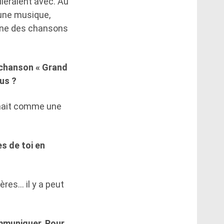
leraient avec. Au
’une musique,
onne des chansons
e chanson « Grand
us ?
nnait comme une
s de toi en
ères… il y a peut
ommuniquer. Pour