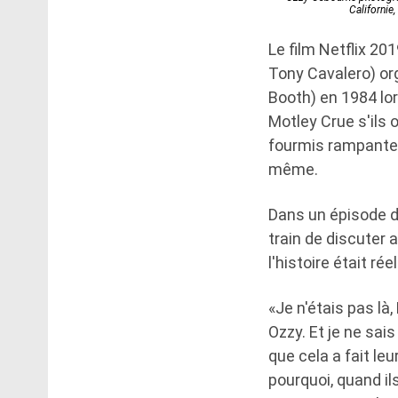
Californie
Le film Netflix 20
Tony Cavalero) or
Booth) en 1984 lo
Motley Crue s'ils o
fourmis rampantes.
même.
Dans un épisode 
train de discuter 
l'histoire était ré
«Je n'étais pas là
Ozzy. Et je ne sai
que cela a fait le
pourquoi, quand ils