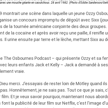
, avec une mouche géante en caoutchouc. 28 avril 1982. (Photo d'Eddie Sanderson/Get
19 montrait une scène dans laquelle un jeune Ozzy Osbou
ganise un concours impromptu de dégoût avec Sixx (jou
rs de la tournée américaine conjointe des deux groupes
nt de la cocaïne et après avoir reçu une paille, il renifle
 Il urine ensuite par terre et le lèche, mettant Sixx au dé
de The Osbournes Podcast – qui présente Ozzy et sa f
avec leurs enfants Jack et Kelly – Jack a demandé à ses
ellement vraie.
, Dieu merci. J'essayais de rester loin de Mötley quand il
s pas. Honnêtement, je ne sais pas. Tout ce que je sais, 
ur film. Et je veux savoir pourquoi, maintenant nous abordo
 font la publicité de leur film sur Netflix, c'est l'image d