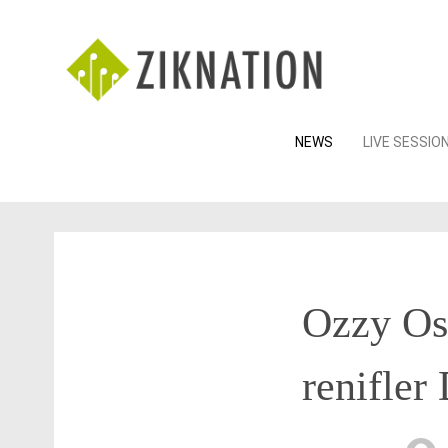
Skip
NEWS
LIVE SESSIO
to
content
Ozzy Osb
renifler