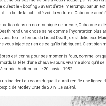
e qu'est le « boofing » avant d'être interrompu par un ext
t. La fin de la publicité voit la voiture d'Osbourne accélé
aboration dans un communiqué de presse, Osbourne a décl
 Death rend une chose saine comme l’hydratation plus 
buvons tout le temps du Liquid Death, c'est délicieux. Ma
ne vous injectez rien de ce qu’ils fabriquent. C'est bien me
èbres est connu pour ses moments fous, comme lorsqu'
ordu la tête d'une chauve-souris vivante alors qu'il se
emorial Auditorium le 20 janvier 1982.
 un incident au cours duquel il aurait reniflé une lignée 
 biopic de Mötley Crüe de 2019.
La saleté
.