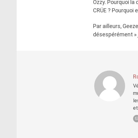
Ozzy. Pourquoi la
CRÜE ? Pourquoi e
Par ailleurs, Geez
désespérément » j
R
Vé
mu
le
et