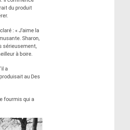
rait du produit
rer.
aré : « J’aime la
amusante. Sharon,
is sérieusement,
illeur à boire.
il a
 produisait au Des
de fourmis qui a