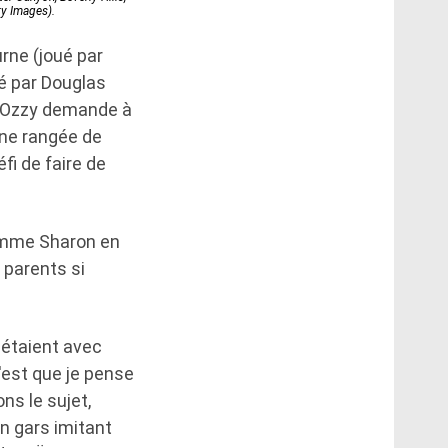
ty Images).
rne (joué par
é par Douglas
. Ozzy demande à
 une rangée de
fi de faire de
emme Sharon en
 parents si
s étaient avec
c'est que je pense
ns le sujet,
'un gars imitant