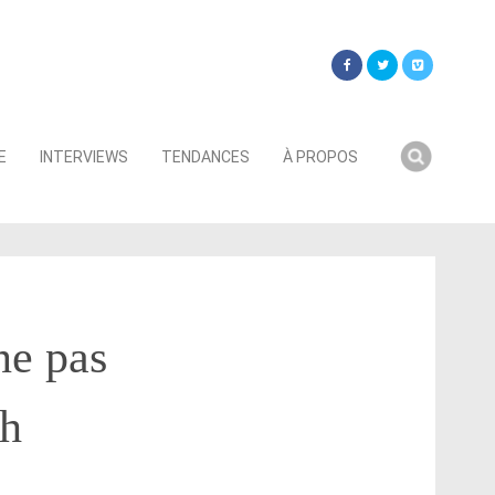
Searc
E
INTERVIEWS
TENDANCES
À PROPOS
for:
ne pas
th