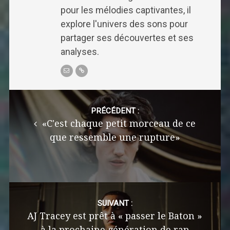
pour les mélodies captivantes, il
explore l'univers des sons pour
partager ses découvertes et ses
analyses.
Post
navigation
PRÉCÉDENT :
«C'est chaque petit morceau de ce
que ressemble une rupture»
SUIVANT :
AJ Tracey est prêt à « passer le Baton »
à la prochaine génération de rap