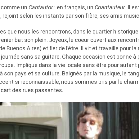
it comme un
Cantautor
: en français, un
Chantauteur
. Il e
.
, rejoint selon les instants par son frère, ses amis musi
es que nous les rencontrons, dans le quartier historiqu
renier bat son plein. Joyeux, le coeur ouvert aux rencontre
e Buenos Aires) et fier de l’être. Il vit et travaille pour l
journée sans sa guitare. Chaque occasion est bonne à pr
upe. Impliqué dans la vie locale sans être pour autant p
e à son pays et sa culture. Baignés par la musique, le tang
ccent si reconnaissable, nous sommes pris par le charm
’écart des rues passantes.