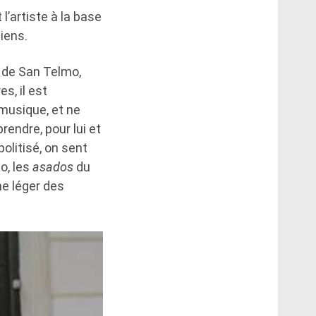
st l’artiste à la base
ciens.
e de San Telmo,
s, il est
a musique, et ne
endre, pour lui et
olitisé, on sent
o, les
asados
du
e léger des