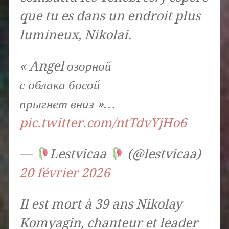
que tu es dans un endroit plus
lumineux, Nikolai.
« Angel озорной
с облака босой
прыгнет вниз »…
pic.twitter.com/ntTdvYjHo6
—
Lestvicaa
(@lestvicaa)
20 février 2026
Il est mort à 39 ans Nikolay
Komyagin, chanteur et leader