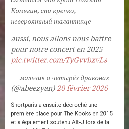
Комягин, спи крепко,
невероятный талантище
aussi, nous allons nous battre
pour notre concert en 2025
pic.twitter.com/TyGvvbxvLs
— мальчик о четырёх драконах
(@abeezyan)
20 février 2026
Shortparis a ensuite décroché une
première place pour The Kooks en 2015
et a également soutenu Alt-J lors de la