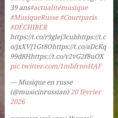
39 ans
#actualitémusique
#MusiqueRusse
#Courtparis
#DÉCHIRER
https://t.co/r9glej3cubhttps://t.c
o/jxXVJ1Gt8Ohttps://t.co/aDcKq
99d8Hhttps://t.co/v2vG2f8uOX
pic.twitter.com/1mbfrnnHAF
— Musique en russe
(@musicinrussian)
20 février
2026
скончался мой краш Николай