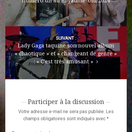
numéro un au Royaume-Uni 2024
SUIVANT :
Lady Gaga taquine son nouvel album
« chaotique » et « changeant de genre »
: « C'est très amusant »
Participer à la discussion
Votre adresse e-mail ne sera pas publiée.
Les
champs obligatoires sont indiqués avec
*