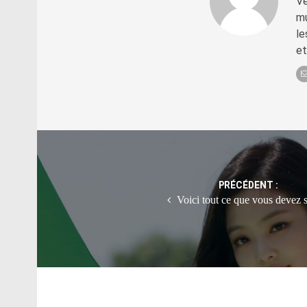
Vé
mu
le
et
Post
navigation
PRÉCÉDENT :
Voici tout ce que vous devez 