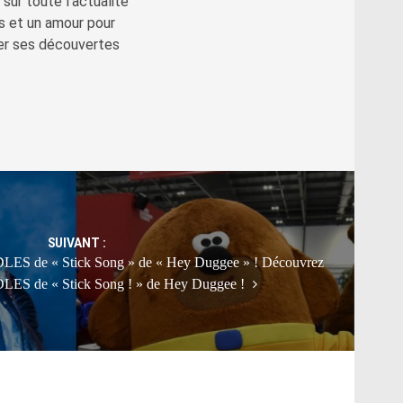
sur toute l'actualité
s et un amour pour
ger ses découvertes
SUIVANT :
'IDLES de « Stick Song » de « Hey Duggee » ! Découvrez
'IDLES de « Stick Song ! » de Hey Duggee !