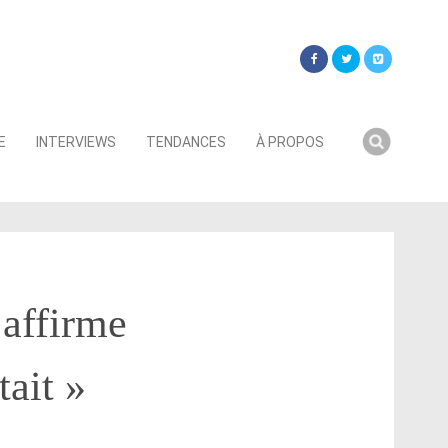
Searc
E
INTERVIEWS
TENDANCES
À PROPOS
for:
affirme
tait »