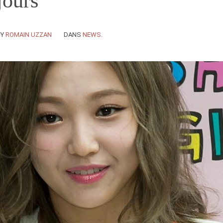
jours
BY
ROMAIN UZZAN
DANS
NEWS
.