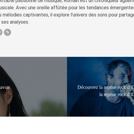
ritable passionné de musique, Romain est un chroniqueur aguerri 
sicale. Avec une oreille affûtée pour les tendances émergente
s mélodies captivantes, il explore l'univers des sons pour parta
 ses analyses.
savoir
Découvrez la reprise rock d
la reprise rock d