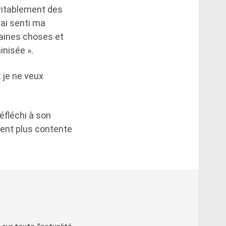
évitablement des
'ai senti ma
taines choses et
inisée ».
t je ne veux
éfléchi à son
ment plus contente