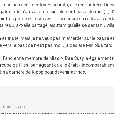
r que ses commentaires positifs, elle rencontrerait in
ifs. «Je n'arrivais tout simplement pas à dormir. (…) J
ir très petite et réservée… J'ai encore du mal avec cer
es », a-t-elle partagé, ajoutant qu'elle se sentait « villa
e et triste, mais je ne veux pas m'attarder sur le passé e
 vers le bas ; ce n'est pas moi », a déclaré Min plus tard.
i, l'ancienne membre de Miss A, Bae Suzy, a également r
oupe de filles, partageant qu'elle était « incomparable
té sa carrière de K-pop pour devenir actrice.
omain Uzzan