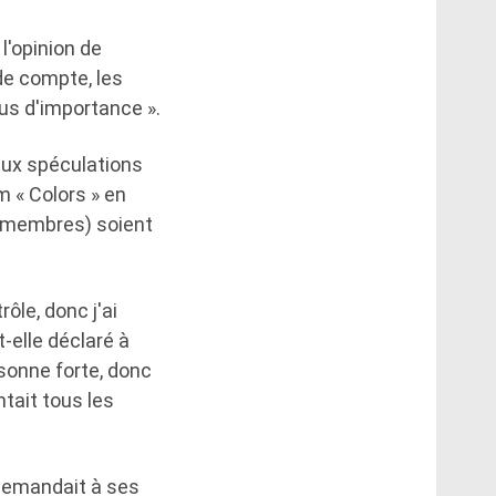
l'opinion de
 de compte, les
lus d'importance ».
 aux spéculations
m « Colors » en
es membres) soient
ôle, donc j'ai
-elle déclaré à
rsonne forte, donc
ntait tous les
 demandait à ses