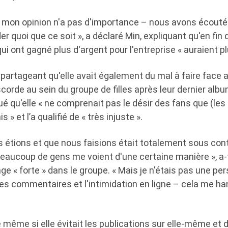
e mon opinion n'a pas d'importance – nous avons écouté 
r quoi que ce soit », a déclaré Min, expliquant qu'en fin
ui ont gagné plus d'argent pour l'entreprise « auraient p
n partageant qu'elle avait également du mal à faire face
iscorde au sein du groupe de filles après leur dernier albu
ué qu'elle « ne comprenait pas le désir des fans que (l
s » et l’a qualifié de « très injuste ».
 étions et que nous faisions était totalement sous contr
eaucoup de gens me voient d'une certaine manière », a-t
e « forte » dans le groupe. « Mais je n'étais pas une pe
 les commentaires et l'intimidation en ligne – cela me ha
 même si elle évitait les publications sur elle-même et