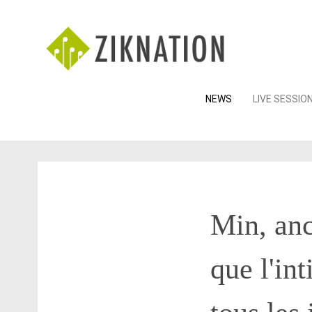
Skip
NEWS
LIVE SESSIO
to
content
Min, an
que l'int