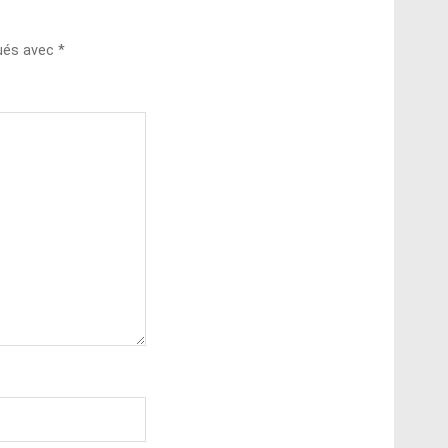
qués avec
*