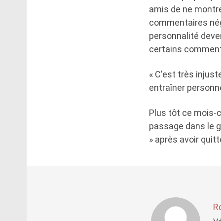
amis de ne montre
commentaires négat
personnalité deven
certains commentair
« C'est très injust
entraîner personne
Plus tôt ce mois-c
passage dans le gr
» après avoir quit
R