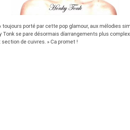
oujours porté par cette pop glamour, aux mélodies sim
 Tonk se pare désormais díarrangements plus complexe
t section de cuivres. » Ca promet !