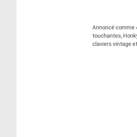
Annoncé comme « t
touchantes, Honky
claviers vintage e