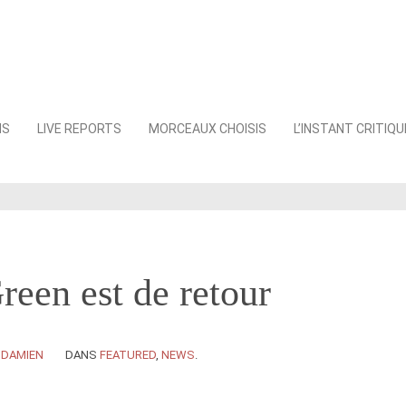
NS
LIVE REPORTS
MORCEAUX CHOISIS
L’INSTANT CRITIQU
een est de retour
Y
DAMIEN
DANS
FEATURED
,
NEWS
.