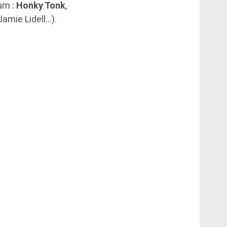
um :
Honky Tonk
,
amie Lidell…).