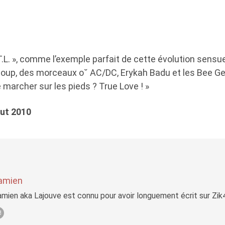
 T.L. », comme l’exemple parfait de cette évolution sensue
oup, des morceaux o˘ AC/DC, Erykah Badu et les Bee Ge
marcher sur les pieds ? True Love ! »
but 2010
amien
mien aka Lajouve est connu pour avoir longuement écrit sur Zi