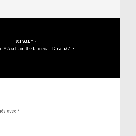
SUIVANT :
on // Axel and the farmers – Dream#7
qués avec
*