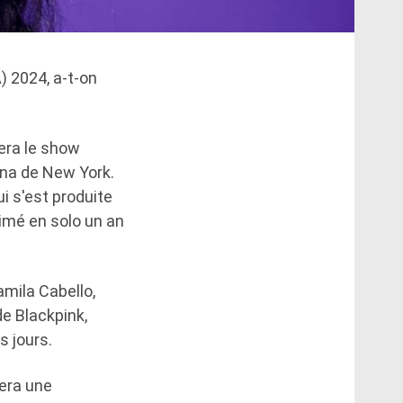
 2024, a-t-on
era le show
ena de New York.
ui s'est produite
nimé en solo un an
amila Cabello,
de Blackpink,
s jours.
era une