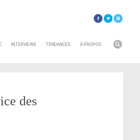
Searc
E
INTERVIEWS
TENDANCES
À PROPOS
for:
ice des