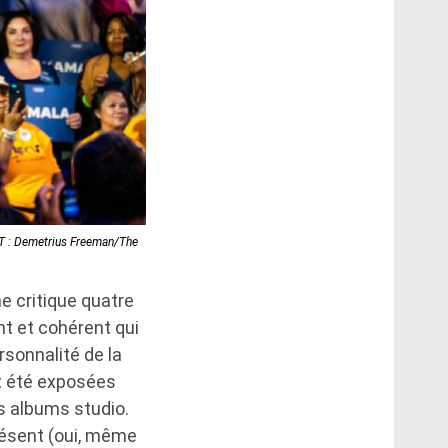
IT : Demetrius Freeman/The
e critique quatre
nt et cohérent qui
rsonnalité de la
nt été exposées
es albums studio.
résent (oui, même