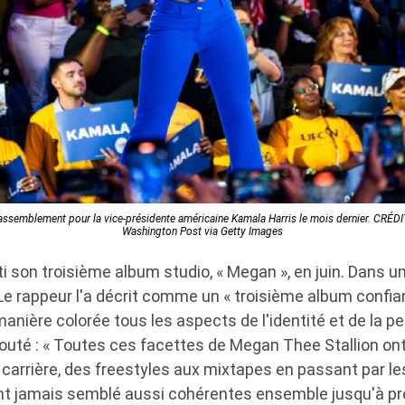
rassemblement pour la vice-présidente américaine Kamala Harris le mois dernier. CRÉD
Washington Post via Getty Images
i son troisième album studio, « Megan », en juin. Dans un
e rappeur l'a décrit comme un « troisième album confia
anière colorée tous les aspects de l'identité et de la pe
ajouté : « Toutes ces facettes de Megan Thee Stallion o
 carrière, des freestyles aux mixtapes en passant par l
ent jamais semblé aussi cohérentes ensemble jusqu'à p