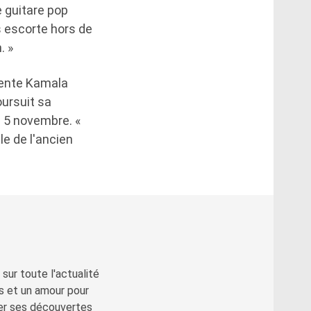
e guitare pop
us escorte hors de
. »
dente Kamala
oursuit sa
 5 novembre. «
le de l'ancien
sur toute l'actualité
s et un amour pour
ger ses découvertes