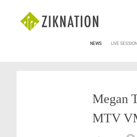
Skip
NEWS
LIVE SESSIO
to
content
Megan Th
MTV VM