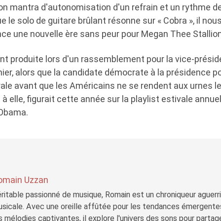
son mantra d'autonomisation d'un refrain et un rythme d
e le solo de guitare brûlant résonne sur « Cobra », il no
nce une nouvelle ère sans peur pour Megan Thee Stallion
ent produite lors d'un rassemblement pour la vice-prési
nier, alors que la candidate démocrate à la présidence p
le avant que les Américains ne se rendent aux urnes le
 elle, figurait cette année sur la playlist estivale annuel
 Obama.
omain Uzzan
ritable passionné de musique, Romain est un chroniqueur aguerri 
sicale. Avec une oreille affûtée pour les tendances émergente
s mélodies captivantes, il explore l'univers des sons pour parta