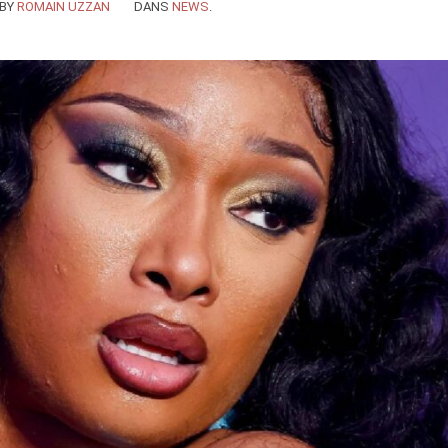
BY
ROMAIN UZZAN
DANS
NEWS
.