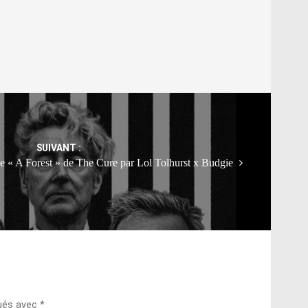
SUIVANT :
de « A Forest » de The Cure par Lol Tolhurst x Budgie
qués avec
*