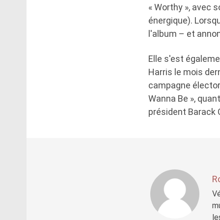
« Worthy », avec 
énergique). Lorsqu
l'album – et anno
Elle s'est égalem
Harris le mois der
campagne électora
Wanna Be », quant à
président Barack
R
Vé
mu
le