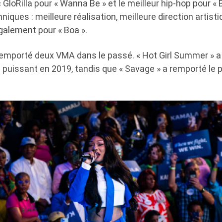
 GloRilla pour « Wanna Be » et le meilleur hip-hop pour « B
hniques : meilleure réalisation, meilleure direction artist
galement pour « Boa ».
remporté deux VMA dans le passé. « Hot Girl Summer » a 
puissant en 2019, tandis que « Savage » a remporté le pr