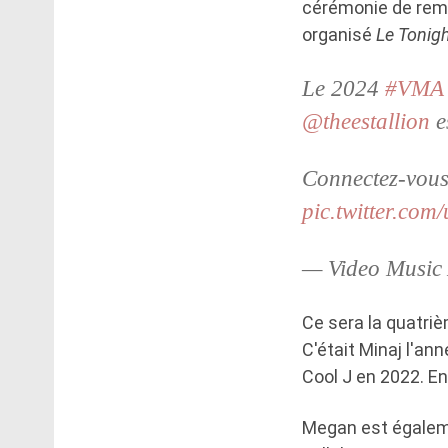
cérémonie de remi
organisé
Le Tonig
Le 2024
#VMA
@theestallion
es
Connectez-vous 
pic.twitter.co
— Video Music
Ce sera la quatri
C'était Minaj l'ann
Cool J en 2022. En 
Megan est égalemen