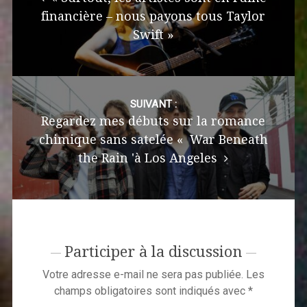
financière – nous payons tous Taylor
Swift »
SUIVANT :
Regardez mes débuts sur la romance
chimique sans satelée « War Beneath
the Rain 'à Los Angeles
Participer à la discussion
Votre adresse e-mail ne sera pas publiée.
Les
champs obligatoires sont indiqués avec
*