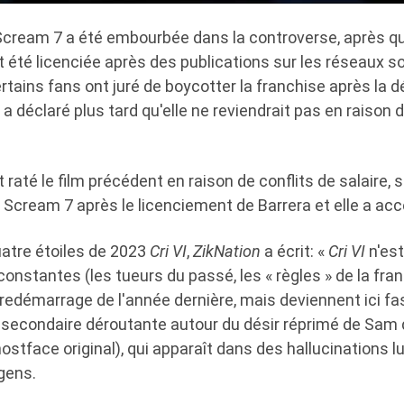
Scream 7 a été embourbée dans la controverse, après qu
t été licenciée après des publications sur les réseaux s
ertains fans ont juré de boycotter la franchise après la dé
a déclaré plus tard qu'elle ne reviendrait pas en raison d
 raté le film précédent en raison de conflits de salaire, s'
s Scream 7 après le licenciement de Barrera et elle a acc
atre étoiles de 2023
Cri VI
,
ZikNation
a écrit: «
Cri VI
n'est
nstantes (les tueurs du passé, les « règles » de la fra
 redémarrage de l'année dernière, mais deviennent ici fast
e secondaire déroutante autour du désir réprimé de Sam 
hostface original), qui apparaît dans des hallucinations lu
gens.