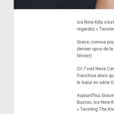
Ice Nine Kills s'e
regardez « Twisti
Grace, connue po
dernier opus de la
février).
Cri 7
voit Neve Cam
franchise alors qu
le tueur en série 
Aujourd'hui, Grace
Boston, Ice Nine K
« Twisting The Kni