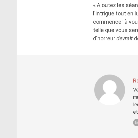
« Ajoutez les séan
l'intrigue tout en
commencer à vous 
telle que vous se
d'horreur
devrait
d
R
Vé
mu
le
et