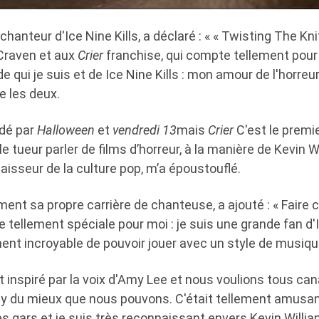
hanteur d'Ice Nine Kills, a déclaré : « « Twisting The Kni
raven et aux
Crier
franchise, qui compte tellement pou
e qui je suis et de Ice Nine Kills : mon amour de l'horreu
re les deux.
édé par
Halloween
et
vendredi 13
mais
Crier
C'est le premie
e tueur parler de films d’horreur, à la manière de Kevin W
isseur de la culture pop, m’a époustouflé.
ment sa propre carrière de chanteuse, a ajouté : « Faire
 tellement spéciale pour moi : je suis une grande fan d'I
ent incroyable de pouvoir jouer avec un style de musique
t inspiré par la voix d'Amy Lee et nous voulions tous can
ney du mieux que nous pouvons. C'était tellement amusan
s gars et je suis très reconnaissant envers Kevin Willi