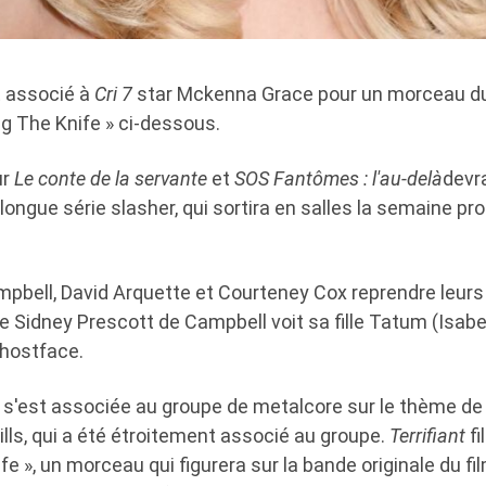
st associé à
Cri 7
star Mckenna Grace pour un morceau du
ng The Knife » ci-dessous.
ur
Le conte de la servante
et
SOS Fantômes : l'au-delà
devra
 longue série slasher, qui sortira en salles la semaine pr
pbell, David Arquette et Courteney Cox reprendre leurs 
e Sidney Prescott de Campbell voit sa fille Tatum (Isabe
Ghostface.
 s'est associée au groupe de metalcore sur le thème de 
ills, qui a été étroitement associé au groupe.
Terrifiant
fi
fe », un morceau qui figurera sur la bande originale du fi