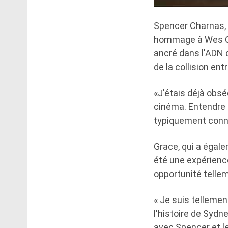
Spencer Charnas, c
hommage à Wes C
ancré dans l'ADN d
de la collision ent
«J'étais déjà obs
cinéma. Entendre l
typiquement conna
Grace, qui a égale
été une expérience
opportunité tellem
« Je suis tellemen
l'histoire de Syd
avec Spencer et le