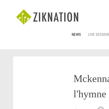
Skip
NEWS
LIVE SESSIO
to
content
Mckenna 
l'hymne