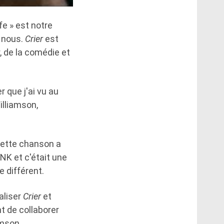
fe » est notre
r nous.
Crier
est
r, de la comédie et
r que j'ai vu au
illiamson,
 cette chanson a
NK et c'était une
 différent.
aliser
Crier
et
t de collaborer
amson.