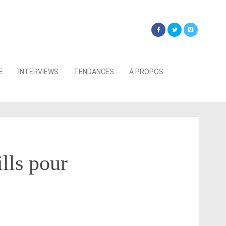
Searc
E
INTERVIEWS
TENDANCES
À PROPOS
for:
lls pour