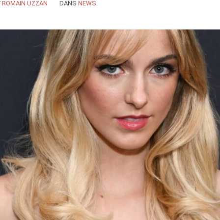
Y
ROMAIN UZZAN
DANS
NEWS
.