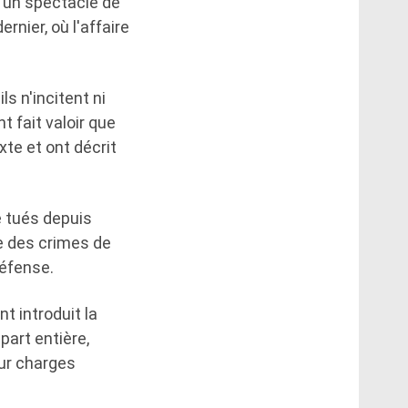
'un spectacle de
nier, où l'affaire
ls n'incitent ni
t fait valoir que
te et ont décrit
é tués depuis
e des crimes de
défense.
t introduit la
part entière,
our charges