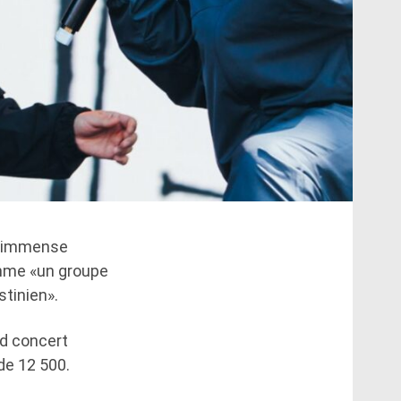
ur immense
omme «un groupe
stinien».
nd concert
de 12 500.