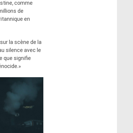
lestine, comme
illions de
ritannique en
sur la scène de la
au silence avec le
e que signifie
énocide.»