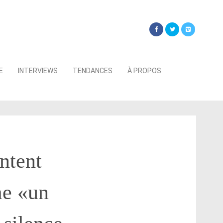
Searc
E
INTERVIEWS
TENDANCES
À PROPOS
for:
ntent
me «un