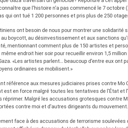
orsque Gaza traversait un génocide? Répondre à cet appel à
nnaître que l'histoire n'a pas commencé le 7 octobre (
 qui ont tué 1 200 personnes et pris plus de 250 otage
tiniens ont besoin de nous pour montrer une solidarité si
 au boycott, au désinvestissement et aux sanctions qu'ils
jouté, mentionnant comment plus de 150 artistes et pers
 même endroit hier soir pour recueillir environ 1,5 million 
Gaza. «Les artistes parlent… beaucoup d'entre eux ont p
toyens ordinaires se mobilisent.»
isant référence aux mesures judiciaires prises contre Mo
est en force malgré toutes les tentatives de l'État et 
us réprimer. Malgré les accusations grotesques contre 
ortées contre moi et d'autres dirigeants du mouvement.
lement face à des accusations de terrorisme soulevées c