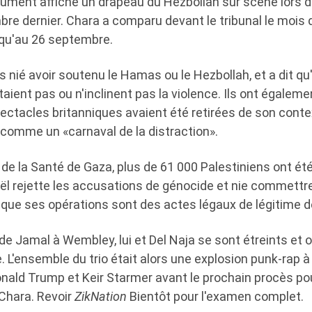
dument affiché un drapeau du Hezbollah sur scène lors d
e dernier. Chara a comparu devant le tribunal le mois der
squ'au 26 septembre.
s nié avoir soutenu le Hamas ou le Hezbollah, et a dit qu'i
itaient pas ou n'inclinent pas la violence. Ils ont égalemen
ectacles britanniques avaient été retirées de son contex
e comme un «carnaval de la distraction».
 de la Santé de Gaza, plus de 61 000 Palestiniens ont ét
aël rejette les accusations de génocide et nie commettr
 que ses opérations sont des actes légaux de légitime 
de Jamal à Wembley, lui et Del Naja se sont étreints et on
e. L'ensemble du trio était alors une explosion punk-rap à 
Donald Trump et Keir Starmer avant le prochain procès p
 Chara. Revoir
ZikNation
Bientôt pour l'examen complet.