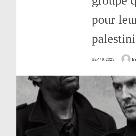
groupe q
pour leu
palestin
SEP 19, 2025
B