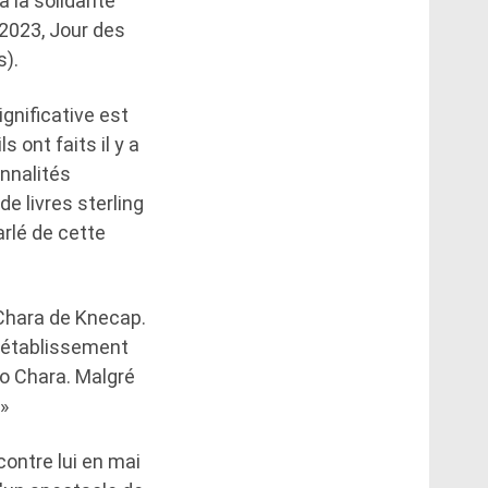
 la solidarité
2023, Jour des
s).
gnificative est
 ont faits il y a
onnalités
de livres sterling
arlé de cette
 Chara de Knecap.
l'établissement
Mo Chara. Malgré
»
ontre lui en mai