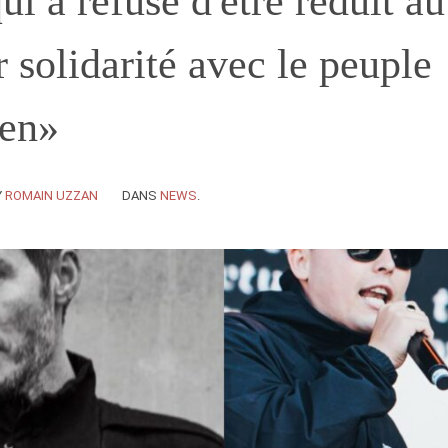
ui a refusé d'être réduit au
r solidarité avec le peuple
ien»
Y
ROMAIN UZZAN
DANS
NEWS
.