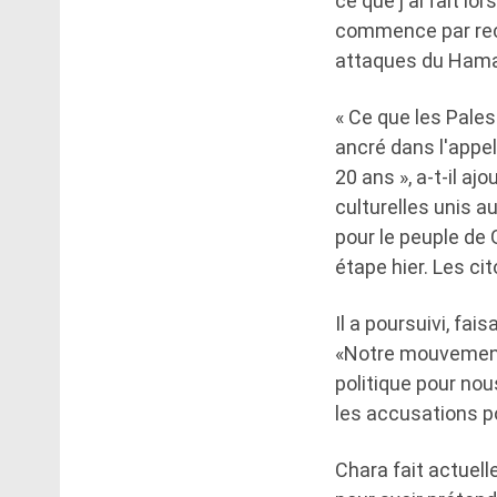
ce que j'ai fait l
commence par reco
attaques du Hamas
« Ce que les Pales
ancré dans l'appel
20 ans », a-t-il a
culturelles unis au
pour le peuple de 
étape hier. Les ci
Il a poursuivi, fa
«Notre mouvement 
politique pour no
les accusations p
Chara fait actuel