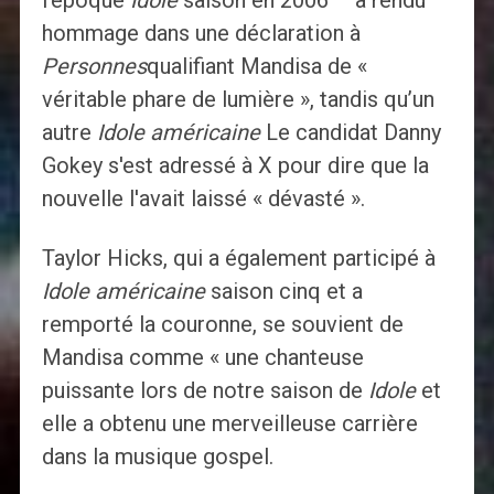
l'époque
Idole
saison en 2006 – a rendu
hommage dans une déclaration à
Personnes
qualifiant Mandisa de «
véritable phare de lumière », tandis qu’un
autre
Idole américaine
Le candidat Danny
Gokey s'est adressé à X pour dire que la
nouvelle l'avait laissé « dévasté ».
Taylor Hicks, qui a également participé à
Idole américaine
saison cinq et a
remporté la couronne, se souvient de
Mandisa comme « une chanteuse
puissante lors de notre saison de
Idole
et
elle a obtenu une merveilleuse carrière
dans la musique gospel.