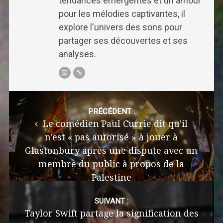
tendances émergentes et un amour
pour les mélodies captivantes, il
explore l'univers des sons pour
partager ses découvertes et ses
analyses.
Post
navigation
PRÉCÉDENT :
Le comédien Paul Currie dit qu'il
n'est « pas autorisé » à jouer à
Glastonbury après une dispute avec un
membre du public à propos de la
Palestine
SUIVANT :
Taylor Swift partage la signification des