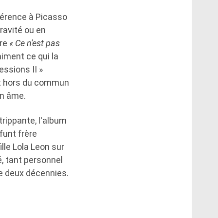
éférence à Picasso
ravité ou en
are
« Ce n'est pas
iment ce qui la
ssions II »
lent hors du commun
on âme.
rippante, l'album
funt frère
ille Lola Leon sur
, tant personnel
de deux décennies.