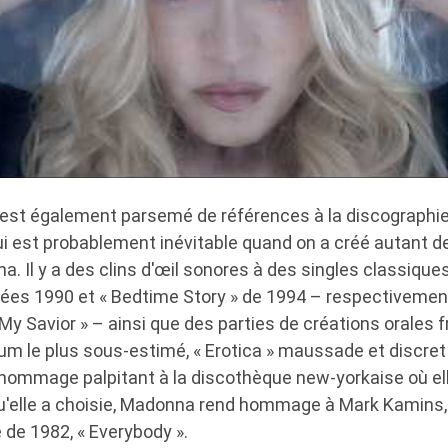
» est également parsemé de références à la discograph
i est probablement inévitable quand on a créé autant 
. Il y a des clins d'œil sonores à des singles classiqu
ées 1990 et « Bedtime Story » de 1994 – respectivement
 My Savior » – ainsi que des parties de créations orales 
bum le plus sous-estimé, « Erotica » maussade et discre
n hommage palpitant à la discothèque new-yorkaise où el
qu'elle a choisie, Madonna rend hommage à Mark Kamins, 
 de 1982, « Everybody ».