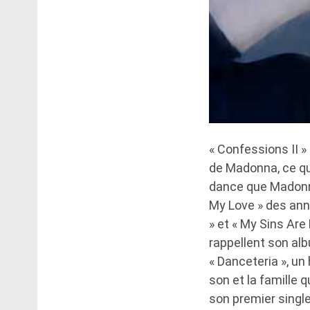
« Confessions II 
de Madonna, ce qu
dance que Madonna
My Love » des ann
» et « My Sins Are
rappellent son al
« Danceteria », u
son et la famille 
son premier single