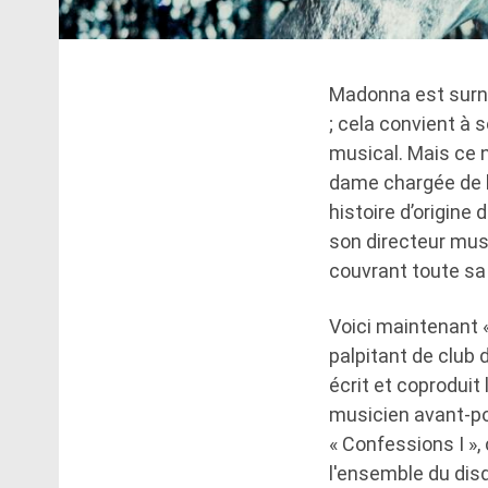
Madonna est surno
; cela convient à 
musical. Mais ce n
dame chargée de la
histoire d’origine
son directeur musi
couvrant toute sa 
Voici maintenant «
palpitant de club 
écrit et coproduit 
musicien avant-po
« Confessions I »
l'ensemble du dis