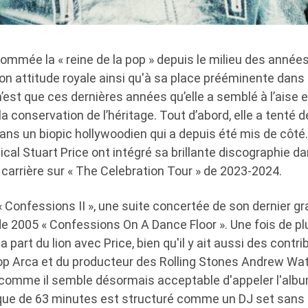
mmée la « reine de la pop » depuis le milieu des années
son attitude royale ainsi qu'à sa place prééminente dans
’est que ces dernières années qu’elle a semblé à l’aise 
 conservation de l’héritage. Tout d’abord, elle a tenté 
 dans un biopic hollywoodien qui a depuis été mis de côté. 
cal Stuart Price ont intégré sa brillante discographie da
carrière sur « The Celebration Tour » de 2023-2024.
 Confessions II », une suite concertée de son dernier gr
de 2005 « Confessions On A Dance Floor ». Une fois de p
la part du lion avec Price, bien qu'il y ait aussi des contr
p Arca et du producteur des Rolling Stones Andrew Wat
, comme il semble désormais acceptable d'appeler l'alb
que de 63 minutes est structuré comme un DJ set sans i