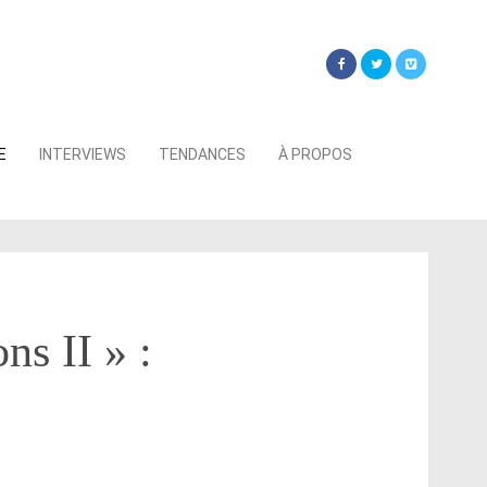
Searc
E
INTERVIEWS
TENDANCES
À PROPOS
for:
ns II » :