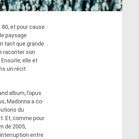
 80, et pour cause
 le paysage
en tant que grande
de raconter son
Ensuite, elle et
ns un récit
and album, l'opus
lus, Madonna a co-
ibutions du
t. Et, comme pour
um de 2005,
nterruption entre