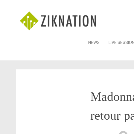
Skip
NEWS
LIVE SESSIO
to
content
Madonna 
retour p