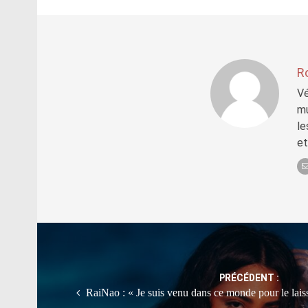
R
Vé
mu
le
et
Post
navigation
PRÉCÉDENT :
RaiNao : « Je suis venu dans ce monde pour le lais