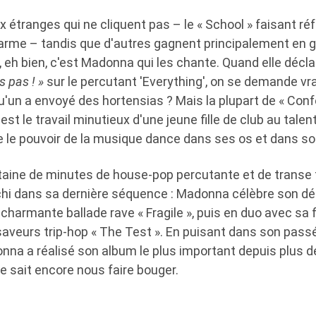
x étranges qui ne cliquent pas – le « School » faisant r
arme – tandis que d'autres gagnent principalement en g
, eh bien, c'est Madonna qui les chante. Quand elle décl
s pas ! »
sur le percutant 'Everything', on se demande vra
'un a envoyé des hortensias ? Mais la plupart de « Confe
l est le travail minutieux d'une jeune fille de club au ta
e le pouvoir de la musique dance dans ses os et dans s
aine de minutes de house-pop percutante et de transe t
échi dans sa dernière séquence : Madonna célèbre son dé
 charmante ballade rave « Fragile », puis en duo avec sa f
saveurs trip-hop « The Test ». En puisant dans son passé
nna a réalisé son album le plus important depuis plus 
 sait encore nous faire bouger.