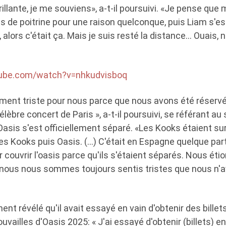
rillante, je me souviens», a-t-il poursuivi. «Je pense que 
 de poitrine pour une raison quelconque, puis Liam s'est
r, alors c'était ça. Mais je suis resté la distance… Ouais
tube.com/watch?v=nhkudvisboq
raiment triste pour nous parce que nous avons été réservé
élèbre concert de Paris », a-t-il poursuivi, se référant au
Oasis s'est officiellement séparé. «Les Kooks étaient sur 
les Kooks puis Oasis. (…) C'était en Espagne quelque part 
r couvrir l'oasis parce qu'ils s'étaient séparés. Nous éti
nc nous nous sommes toujours sentis tristes que nous n'
ent révélé qu'il avait essayé en vain d'obtenir des billet
vailles d'Oasis 2025: « J'ai essayé d'obtenir (billets) en