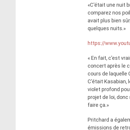
«C'était une nuit b
comparez nos poils
avait plus bien sû
quelques nuits.»
https://www.you
« En fait, c'est v
concert après le c
cours de laquelle 
C'était Kasabian, 
violet profond pou
projet de loi, do
faire ça.»
Pritchard a égalem
émissions de retrou