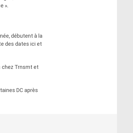
e ».
née, débutent à la
e des dates ici et
s chez Trnsmt et
ntaines DC après