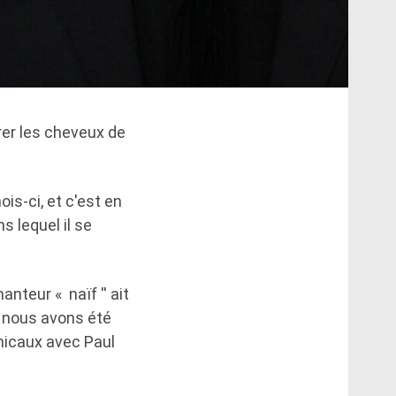
rer les cheveux de
is-ci, et c'est en
s lequel il se
nteur « naïf '' ait
t nous avons été
micaux avec Paul