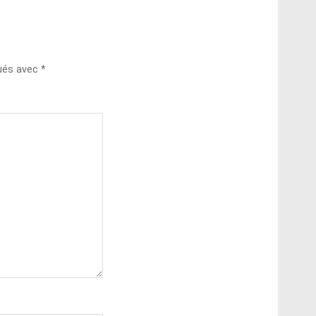
qués avec
*