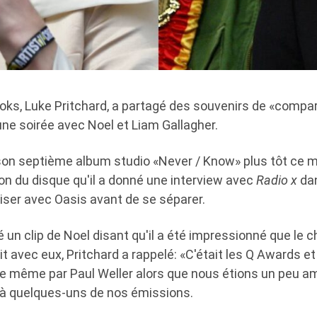
oks, Luke Pritchard, a partagé des souvenirs de «compa
d'une soirée avec Noel et Liam Gallagher.
son septième album studio «Never / Know» plus tôt ce mo
on du disque qu'il a donné une interview avec
Radio x
dan
iser avec Oasis avant de se séparer.
 un clip de Noel disant qu'il a été impressionné que le cha
it avec eux, Pritchard a rappelé: «C'était les Q Awards e
tre même par Paul Weller alors que nous étions un peu a
té à quelques-uns de nos émissions.