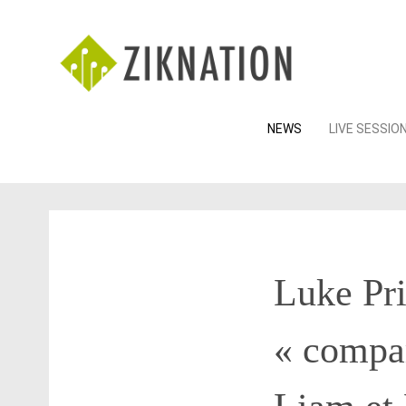
Skip
NEWS
LIVE SESSIO
to
content
Luke Pri
« compar