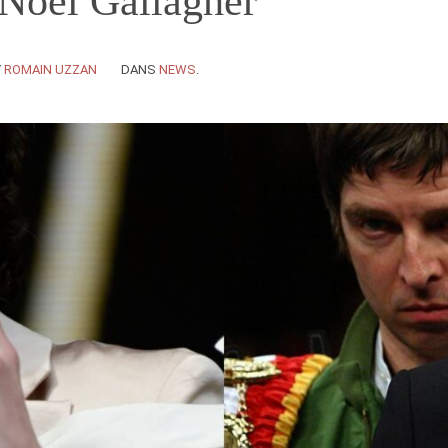
 Noel Gallagher
Y
ROMAIN UZZAN
DANS
NEWS
.