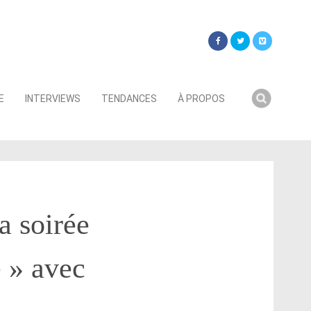
Searc
E
INTERVIEWS
TENDANCES
À PROPOS
for:
a soirée
e » avec