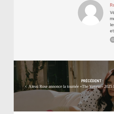
R
Vé
mu
le
et
Post
navigation
PRÉCÉDENT :
Alessi Rose annonce la tournée «The Voyeur» 2025