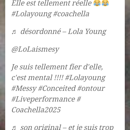
Elle est tellement réelle
#Lolayoung #coachella
♬ désordonné – Lola Young
@LoLaismesy
Je suis tellement fier d'elle,
c'est mental !!!! #Lolayoung
#Messy #Conceited #ontour
#Liveperformance #
Coachella2025
♬ son original – et je suis trop