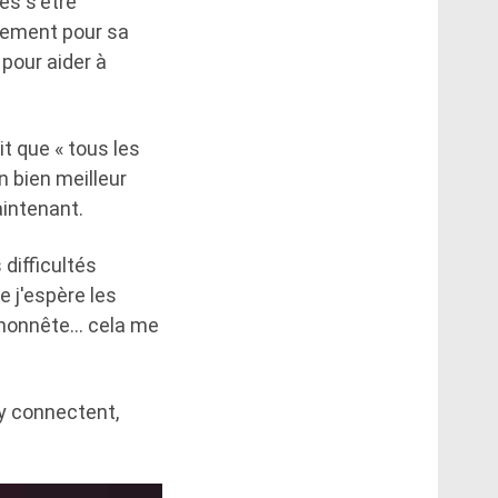
ès s'être
itement pour sa
pour aider à
it que « tous les
n bien meilleur
aintenant.
 difficultés
e j'espère les
nt honnête… cela me
'y connectent,