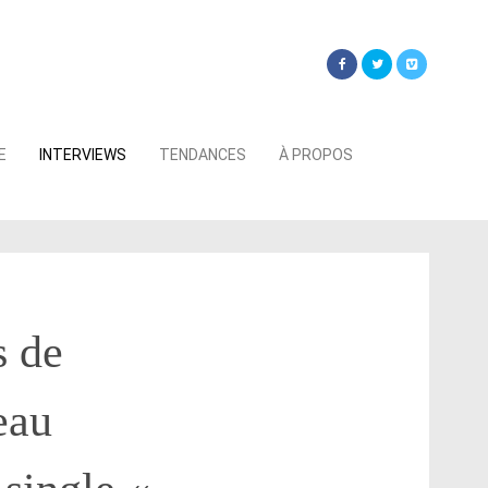
Searc
E
INTERVIEWS
TENDANCES
À PROPOS
for:
s de
eau