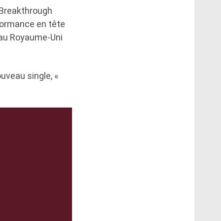
 Breakthrough
rformance en tête
e au Royaume-Uni
uveau single, «