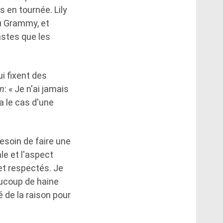
 en tournée. Lily
du Grammy, et
astes que les
ui fixent des
on
: « Je n'ai jamais
a le cas d'une
besoin de faire une
ale et l'aspect
et respectés. Je
aucoup de haine
é de la raison pour