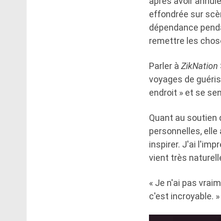
après avoir annul
effondrée sur scèn
dépendance pendan
remettre les chose
Parler à
ZikNation
voyages de guériso
endroit » et se se
Quant au soutien q
personnelles, elle
inspirer. J'ai l'i
vient très naturel
« Je n'ai pas vrai
c'est incroyable. »