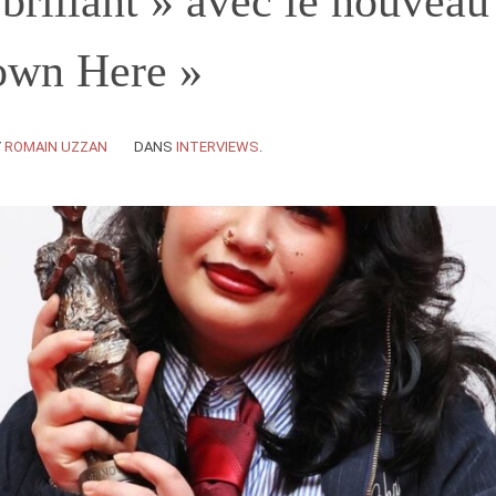
 brillant » avec le nouveau
wn Here »
Y
ROMAIN UZZAN
DANS
INTERVIEWS
.