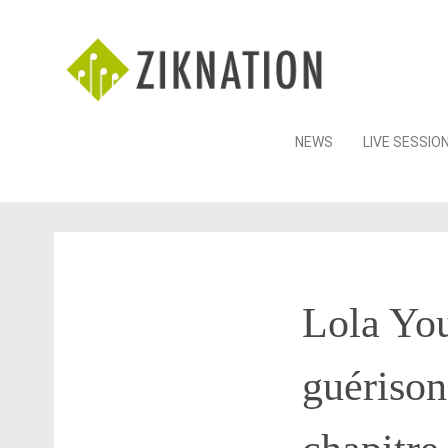
Skip
NEWS
LIVE SESSIO
to
content
Lola You
guérison