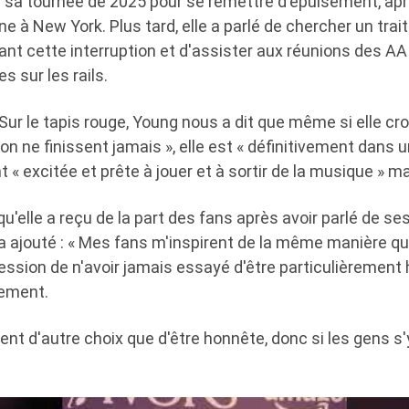
é sa tournée de 2025 pour se remettre d'épuisement, apr
e à New York. Plus tard, elle a parlé de chercher un tra
t cette interruption et d'assister aux réunions des AA 
s sur les rails.
Sur le tapis rouge, Young nous a dit que même si elle cro
n ne finissent jamais », elle est « définitivement dans u
nt « excitée et prête à jouer et à sortir de la musique » m
u'elle a reçu de la part des fans après avoir parlé de ses
 a ajouté : « Mes fans m'inspirent de la même manière qu
mpression de n'avoir jamais essayé d'être particulièreme
lement.
ment d'autre choix que d'être honnête, donc si les gens s