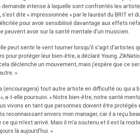
demande intense à laquelle sont confrontés les artistes
, s'est dite « impressionnée » par le lauréat du BRIT et 
 félicitée pour avoir sensibilisé davantage aux effets néf
ée peuvent avoir sur la santé mentale d'un musicien.
lle peut sentir le vent tourner lorsqu'il s'agit d'artistes q
tes pour protéger leur bien-être, a déclaré Young.
ZikNati
e cela déclenche un mouvement, mais j'espère que ce ser
utre. »
a (encouragera) tout autre artiste en difficulté ou qui a 
», a-t-elle poursuivi. « Notre bien-être, notre santé ment
ous vivons en tant que personnes doivent être protégés 
ès reconnaissant envers mon manager, car il a reçu be
 ce qui m'est arrivé. Mais il m'a soutenu et il est la moiti
ujours là aujourd'hui. »