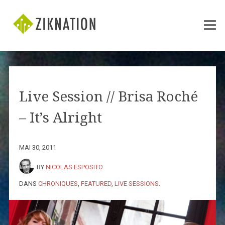
Live Session // Brisa Roché
– It’s Alright
MAI 30, 2011
BY
NICOLAS ESPOSITO
DANS
CHRONIQUES
,
FEATURED
,
LIVE SESSIONS
.