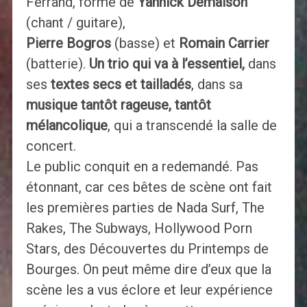
Ferrand, formé de
Yannick Demaison
(chant / guitare),
Pierre Bogros
(basse) et
Romain Carrier
(batterie).
Un trio qui va à l’essentiel,
dans
ses
textes secs et tailladés
, dans sa
musique tantôt rageuse, tantôt
mélancolique
, qui a transcendé la salle de
concert.
Le public conquit en a redemandé. Pas
étonnant, car ces bêtes de scène ont fait
les premières parties de Nada Surf, The
Rakes, The Subways, Hollywood Porn
Stars, des Découvertes du Printemps de
Bourges. On peut même dire d’eux que la
scène les a vus éclore et leur expérience