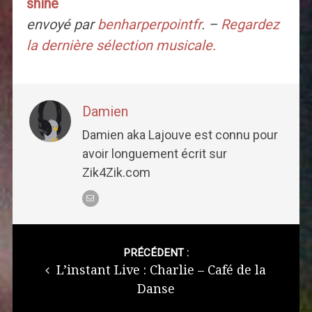
shine
envoyé par
benharperpointfr
. –
Regardez
la dernière sélection musicale.
Damien
Damien aka Lajouve est connu pour
avoir longuement écrit sur
Zik4Zik.com
Post
navigation
PRÉCÉDENT :
L’instant Live : Charlie – Café de la
Danse