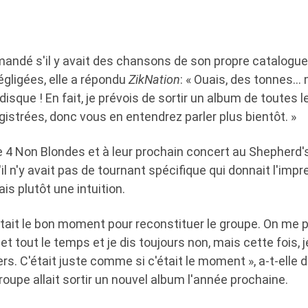
mandé s'il y avait des chansons de son propre catalogue q
égligées, elle a répondu
ZikNation
: « Ouais, des tonnes… m
isque ! En fait, je prévois de sortir un album de toutes 
gistrées, donc vous en entendrez parler plus bientôt. »
e 4 Non Blondes et à leur prochain concert au Shepherd'
il n'y avait pas de tournant spécifique qui donnait l'impr
s plutôt une intuition.
'était le bon moment pour reconstituer le groupe. On me
t tout le temps et je dis toujours non, mais cette fois, je
s. C'était juste comme si c'était le moment », a-t-elle d
roupe allait sortir un nouvel album l'année prochaine.