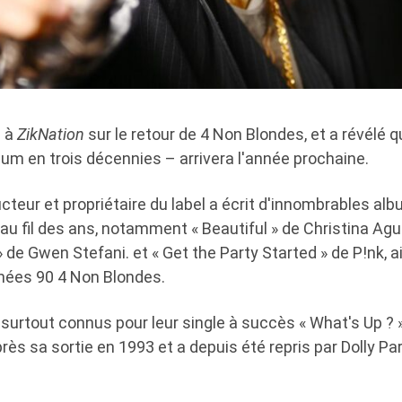
é à
ZikNation
sur le retour de 4 Non Blondes, et a révélé q
um en trois décennies – arrivera l'année prochaine.
cteur et propriétaire du label a écrit d'innombrables alb
au fil des ans, notamment « Beautiful » de Christina Agu
» de Gwen Stefani. et « Get the Party Started » de P!nk, a
nées 90 4 Non Blondes.
surtout connus pour leur single à succès « What's Up ? », 
rès sa sortie en 1993 et ​​a depuis été repris par Dolly P