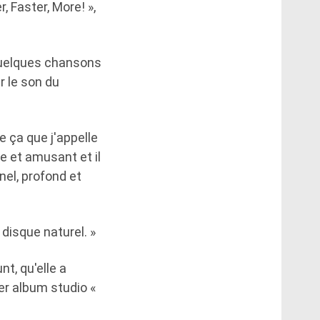
, Faster, More! »,
 quelques chansons
r le son du
e ça que j'appelle
e et amusant et il
nel, profond et
 disque naturel. »
nt, qu'elle a
er album studio «