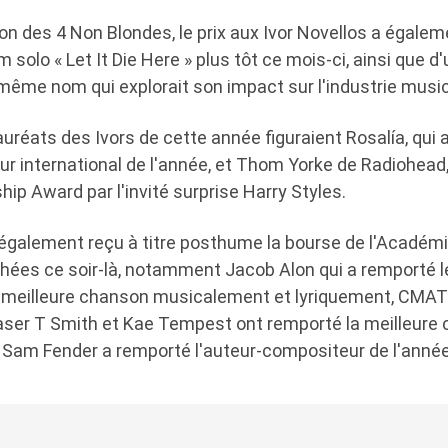
ion des 4 Non Blondes, le prix aux Ivor Novellos a égaleme
m solo « Let It Die Here » plus tôt ce mois-ci, ainsi que 
ême nom qui explorait son impact sur l'industrie music
auréats des Ivors de cette année figuraient Rosalía, qui
r international de l'année, et Thom Yorke de Radiohead,
ip Award par l'invité surprise Harry Styles.
également reçu à titre posthume la bourse de l'Académie
ées ce soir-là, notamment Jacob Alon qui a remporté les
 meilleure chanson musicalement et lyriquement, CMAT
raser T Smith et Kae Tempest ont remporté la meilleure
Sam Fender a remporté l'auteur-compositeur de l'année