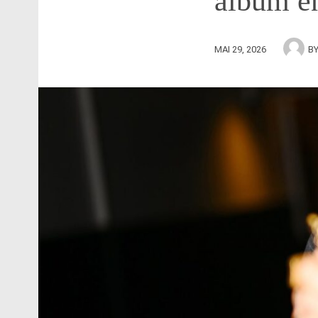
album en
MAI 29, 2026
B