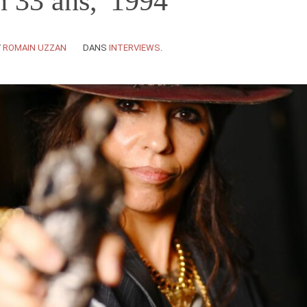
 33 ans, '1994'
Y
ROMAIN UZZAN
DANS
INTERVIEWS
.