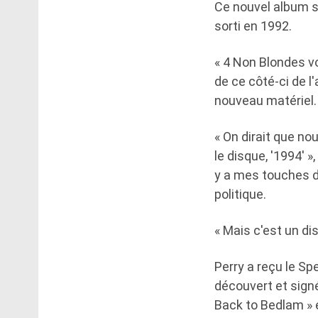
Ce nouvel album se
sorti en 1992.
« 4 Non Blondes vo
de ce côté-ci de l
nouveau matériel.
« On dirait que no
le disque, '1994' »,
y a mes touches d
politique.
« Mais c'est un di
Perry a reçu le Sp
découvert et signé
Back to Bedlam » e