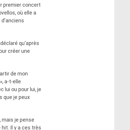
r premier concert
ovellos, où elle a
e d'anciens
a déclaré qu'après
pour créer une
artir de mon
, a-t-elle
lui ou pour lui, je
rs que je peux
l, mais je pense
it. Il y a ces très