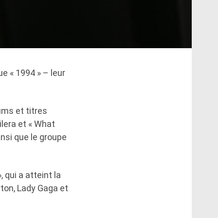
ue « 1994 » – leur
ums et titres
ilera et « What
insi que le groupe
qui a atteint la
arton, Lady Gaga et