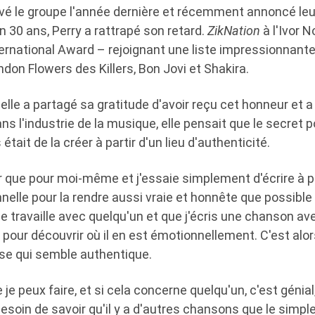
uvé le groupe l'année dernière et récemment annoncé leu
 30 ans, Perry a rattrapé son retard.
ZikNation
à l'Ivor N
ternational Award – rejoignant une liste impressionnant
ndon Flowers des Killers, Bon Jovi et Shakira.
, elle a partagé sa gratitude d'avoir reçu cet honneur et 
ns l'industrie de la musique, elle pensait que le secret 
ait de la créer à partir d'un lieu d'authenticité.
er que pour moi-même et j'essaie simplement d'écrire à p
elle pour la rendre aussi vraie et honnête que possible »
e travaille avec quelqu'un et que j'écris une chanson avec 
i pour découvrir où il en est émotionnellement. C'est alo
se qui semble authentique.
 je peux faire, et si cela concerne quelqu'un, c'est génia
soin de savoir qu'il y a d'autres chansons que le simple h