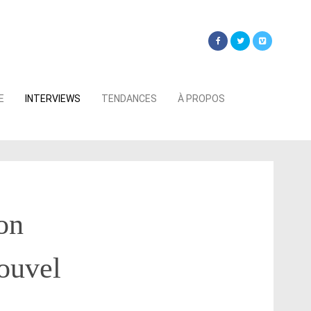
Searc
E
INTERVIEWS
TENDANCES
À PROPOS
for:
on
ouvel