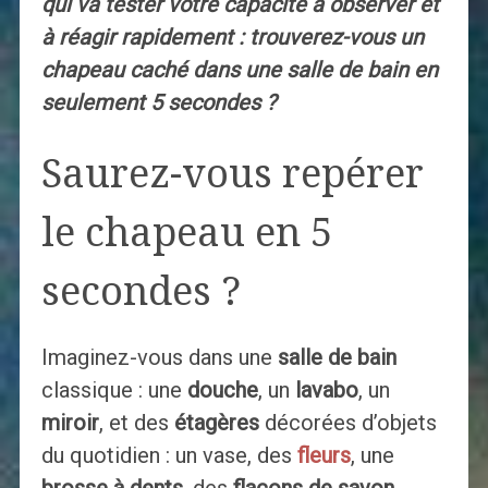
qui va tester votre capacité à observer et
à réagir rapidement : trouverez-vous un
chapeau caché dans une salle de bain en
seulement 5 secondes ?
Saurez-vous repérer
le chapeau en 5
secondes ?
Imaginez-vous dans une
salle de bain
classique : une
douche
, un
lavabo
, un
miroir
, et des
étagères
décorées d’objets
du quotidien : un vase, des
fleurs
, une
brosse à dents
, des
flacons de savon
.