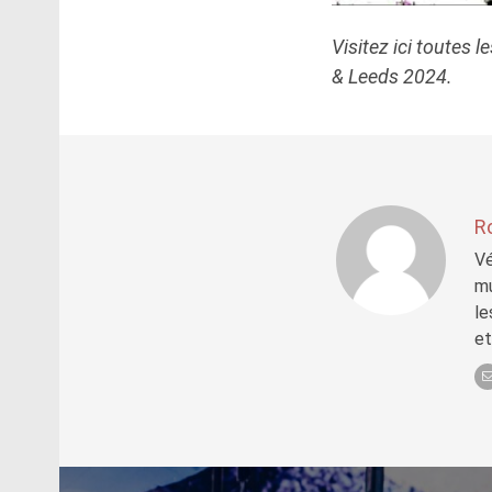
Visitez ici toutes 
& Leeds 2024.
R
Vé
mu
le
et
Post