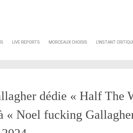
NS
LIVE REPORTS
MORCEAUX CHOISIS
L’INSTANT CRITIQU
llagher dédie « Half The 
 « Noel fucking Gallagher