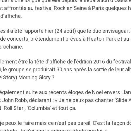
 dans une longue querelle depuis la séparation d'Oasis 
nt affrontés au festival Rock en Seine à Paris quelques 
d'affiche.
mes
il a été rapporté hier (24 août) que le duo envisageait 
e de concerts, prétendument prévus à Heaton Park et au
prochaine.
lement être la tête d'affiche de l'édition 2016 du festiva
i, le groupe se produirait 30 ans après la sortie de leur 
e Story) Morning Glory ?
également suite aux récents éloges de Noel envers Lia
John Robb, déclarant : « Je ne peux pas chanter 'Slide 
' Roll Star', 'Columbia' et tout ça.
je peux le faire mais ce n'est pas pareil. C'est la façon don
ttitude. Je n'ai pas la même attitude que lui. »