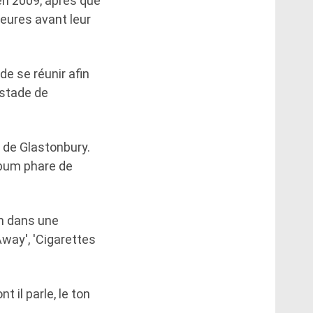
en 2009, après que
heures avant leur
de se réunir afin
 stade de
l de Glastonbury.
album phare de
m dans une
Away', 'Cigarettes
t il parle, le ton