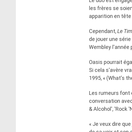
Le duo est engagé
les frères se soie
apparition en tête 
Cependant,
Le Ti
de jouer une séri
Wembley l'année 
Oasis pourrait éga
Si cela s'avère vra
1995, « (What's th
Les rumeurs font 
conversation avec 
& Alcohol', 'Rock 'N
« Je veux dire que 
de sa voix et son a