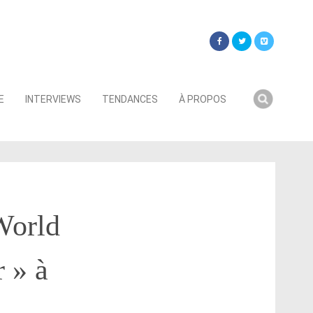
Searc
E
INTERVIEWS
TENDANCES
À PROPOS
for:
World
 » à