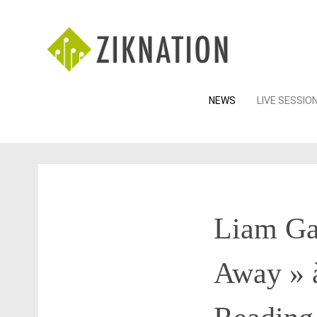
Skip
NEWS
LIVE SESSIO
to
content
Liam Ga
Away » à