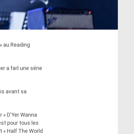
 » au Reading
er a fait une série
sis avant sa
er « D'Yer Wanna
est pour tous les
t « Half The World