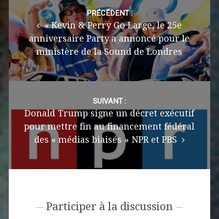
Post
navigation
PRÉCÉDENT :
« Kevin & Perry Go Large, le 25e
anniversaire Party a annoncé pour le
ministère de la Sound de Londres
SUIVANT :
Donald Trump signe un décret exécutif
pour mettre fin au financement fédéral
des « médias biaisés » NPR et PBS
Participer à la discussion