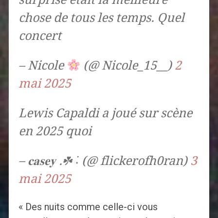
chose de tous les temps. Quel
concert
– Nicole
(@ Nicole_15__)
2
mai 2025
Lewis Capaldi a joué sur scène
en 2025 quoi
– 𝐜𝐚𝐬𝐞𝐲 .☘︎ ݁˖ (@ flickerofh0ran)
3
mai 2025
« Des nuits comme celle-ci vous