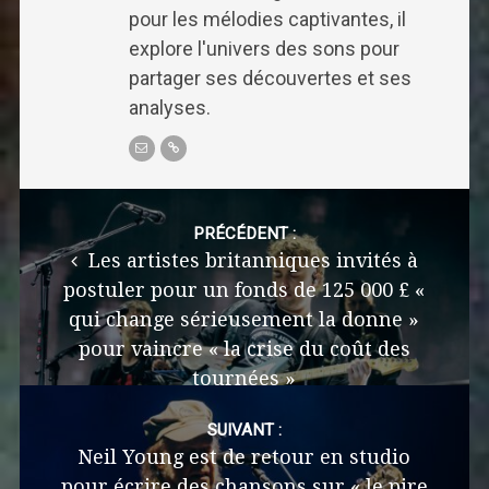
pour les mélodies captivantes, il
explore l'univers des sons pour
partager ses découvertes et ses
analyses.
Post
navigation
PRÉCÉDENT :
Les artistes britanniques invités à
postuler pour un fonds de 125 000 £ «
qui change sérieusement la donne »
pour vaincre « la crise du coût des
tournées »
SUIVANT :
Neil Young est de retour en studio
pour écrire des chansons sur « le pire