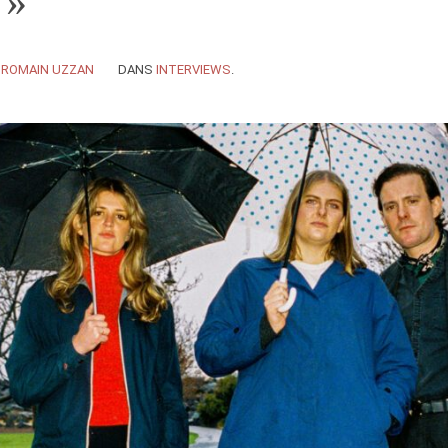
 »
Y
ROMAIN UZZAN
DANS
INTERVIEWS
.