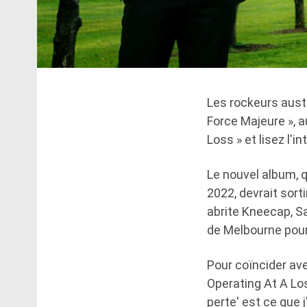
Les rockeurs austr
Force Majeure », a
Loss » et lisez l'
Le nouvel album, q
2022, devrait sorti
abrite Kneecap, Sa
de Melbourne pour 
Pour coïncider ave
Operating At A Los
perte' est ce que j