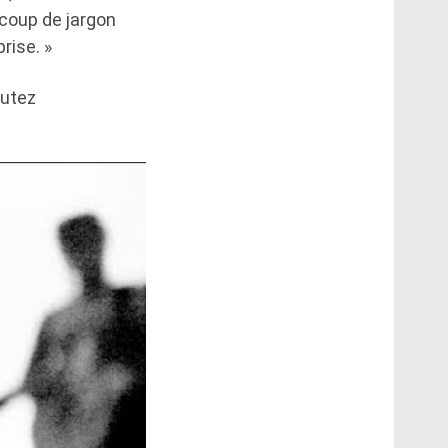
coup de jargon
rise. »
outez