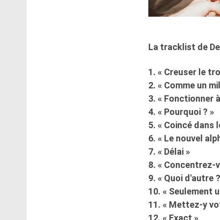
La tracklist de De
1. « Creuser le tr
2. « Comme un mil
3. « Fonctionner à
4. « Pourquoi ? »
5. « Coincé dans l
6. « Le nouvel alp
7. « Délai »
8. « Concentrez-vo
9. « Quoi d'autre 
10. « Seulement u
11. « Mettez-y vo
12. « Exact »