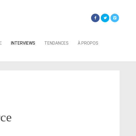
Searc
E
INTERVIEWS
TENDANCES
À PROPOS
for:
rce