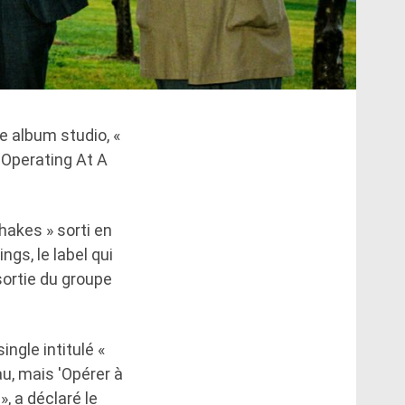
e album studio, «
 Operating At A
hakes » sorti en
ngs, le label qui
sortie du groupe
ngle intitulé «
au, mais 'Opérer à
», a déclaré le