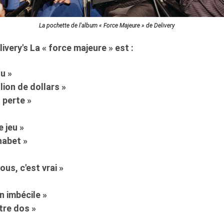
La pochette de l'album « Force Majeure » de Delivery
livery's
La « force majeure » est :
ou »
lion de dollars »
 perte »
e jeu »
habet »
us, c'est vrai »
?
n imbécile »
tre dos »