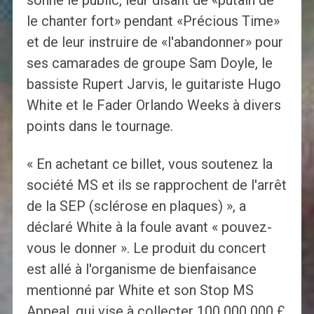
sonné le public, leur disant de «putain de
le chanter fort» pendant «Précious Time»
et de leur instruire de «l'abandonner» pour
ses camarades de groupe Sam Doyle, le
bassiste Rupert Jarvis, le guitariste Hugo
White et le Fader Orlando Weeks à divers
points dans le tournage.
« En achetant ce billet, vous soutenez la
société MS et ils se rapprochent de l'arrêt
de la SEP (sclérose en plaques) », a
déclaré White à la foule avant « pouvez-
vous le donner ». Le produit du concert
est allé à l'organisme de bienfaisance
mentionné par White et son Stop MS
Appeal, qui vise à collecter 100 000 000 £