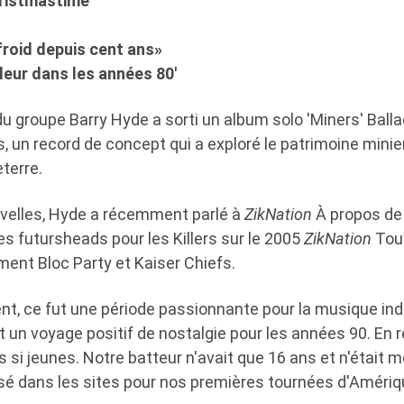
hristmastime'
 froid depuis cent ans»
lleur dans les années 80'
r du groupe Barry Hyde a sorti un album solo 'Miners' Ball
, un record de concept qui a exploré le patrimoine mini
eterre.
velles, Hyde a récemment parlé à
ZikNation
À propos de
es futursheads pour les Killers sur le 2005
ZikNation
Tour
ent Bloc Party et Kaiser Chiefs.
t, ce fut une période passionnante pour la musique indi
 ait un voyage positif de nostalgie pour les années 90. En
ns si jeunes. Notre batteur n'avait que 16 ans et n'était
sé dans les sites pour nos premières tournées d'Amériq