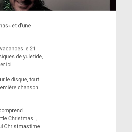
mas» et d'une
 vacances le 21
iques de yuletide,
r ici.
r le disque, tout
première chanson
t comprend
tle Christmas ',
ful Christmastime