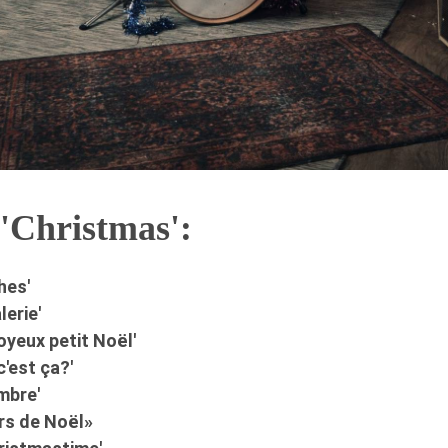
 'Christmas':
hes'
lerie'
oyeux petit Noël'
c'est ça?'
ombre'
rs de Noël»