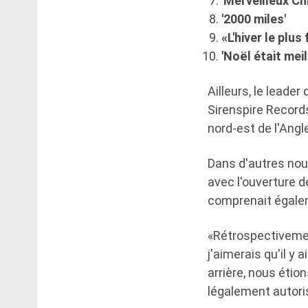
'Merveilleux C
'2000 miles'
«L'hiver le plus
'Noël était mei
Ailleurs, le leade
Sirenspire Records
nord-est de l'Angl
Dans d'autres nou
avec l'ouverture d
comprenait égalem
«Rétrospectivemen
j'aimerais qu'il y
arrière, nous étio
légalement autori