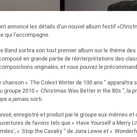
nt annoncé les détails d'un nouvel album festif «Christ
ue qui l'accompagne.
ie Band sortira son tout premier album sur le thème des
 composé en grande partie de réinterprétations des class
 compositions originales, et vous pouvez le précommande
 chanson « The Colest Winter de 100 ans '' apparaîtra su
u groupe 2010 « Christmas Was Better in the 80s '', la 
upe a jamais sorti.
ganisé, enregistré et produit par le groupe eux-mêmes e
ertures de favoris tels que « Have Yourself a Merry Lit
miles', « Stop the Cavalry '' de Jona Lewie et « Wonder