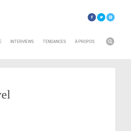
Searc
E
INTERVIEWS
TENDANCES
À PROPOS
for:
el