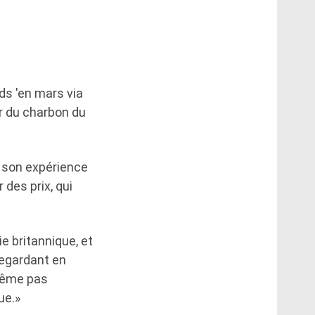
ads 'en mars via
er du charbon du
 son expérience
 des prix, qui
e britannique, et
 regardant en
 même pas
ue.»