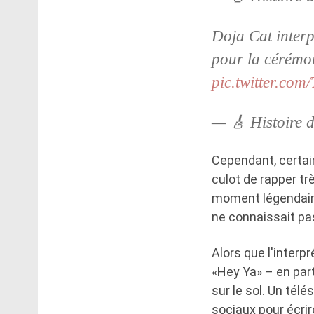
Doja Cat inter
pour la cérémo
pic.twitter.co
— 🎸 Histoire 
Cependant, certain
culot de rapper t
moment légendaire 
ne connaissait pas
Alors que l'interp
«Hey Ya» – en part
sur le sol. Un tél
sociaux pour écrir