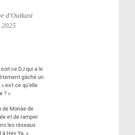
ge d'Outkast
e 2025
soit ce DJ qui a le
plètement gâché un
 « est-ce qu'elle
e ? »
ion de Monáe de
ale et de ramper
ers les réseaux
t à Hey Ya. »