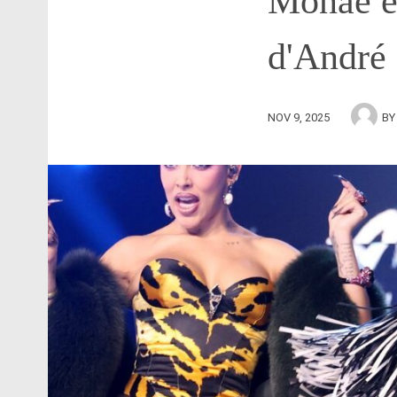
Monáe et
d'André
NOV 9, 2025
B