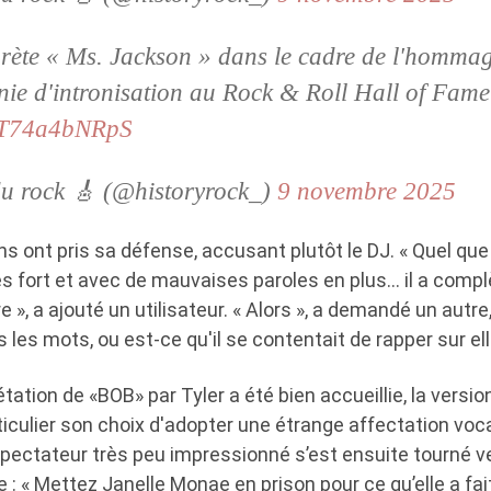
prète « Ms. Jackson » dans le cadre de l'homma
nie d'intronisation au Rock & Roll Hall of Fam
m/T74a4bNRpS
du rock 🎸 (@historyrock_)
9 novembre 2025
s ont pris sa défense, accusant plutôt le DJ. « Quel que 
rès fort et avec de mauvaises paroles en plus… il a com
», a ajouté un utilisateur. « Alors », a demandé un autre,
 les mots, ou est-ce qu'il se contentait de rapper sur ell
rétation de «BOB» par Tyler a été bien accueillie, la vers
iculier son choix d'adopter une étrange affectation voc
éspectateur très peu impressionné s’est ensuite tourné v
e : « Mettez Janelle Monae en prison pour ce qu’elle a fai