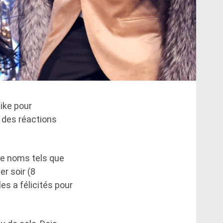
Mike pour
é des réactions
 de noms tels que
r soir (8
es a félicités pour