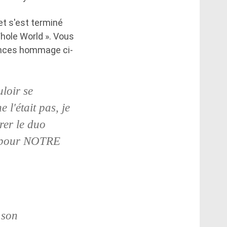
et s'est terminé
Whole World ». Vous
ances hommage ci-
loir se
 l'était pas, je
brer le duo
ne pour NOTRE
 son