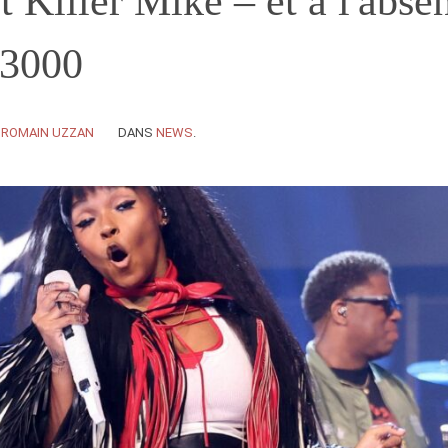
 Killer Mike – et à l'abse
 3000
Y
ROMAIN UZZAN
DANS
NEWS
.