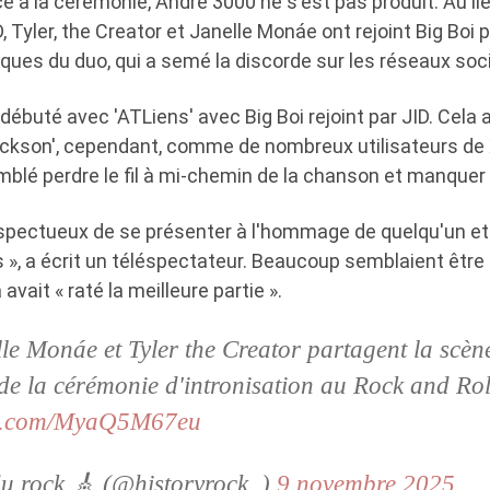
 à la cérémonie, André 3000 ne s'est pas produit. Au lie
ID, Tyler, the Creator et Janelle Monáe ont rejoint Big Boi
ques du duo, qui a semé la discorde sur les réseaux soc
ébuté avec 'ATLiens' avec Big Boi rejoint par JID. Cela a
ackson', cependant, comme de nombreux utilisateurs de 
emblé perdre le fil à mi-chemin de la chanson et manquer 
spectueux de se présenter à l'hommage de quelqu'un et
 », a écrit un téléspectateur. Beaucoup semblaient être 
avait « raté la meilleure partie ».
lle Monáe et Tyler the Creator partagent la sc
de la cérémonie d'intronisation au Rock and Ro
ter.com/MyaQ5M67eu
du rock 🎸 (@historyrock_)
9 novembre 2025