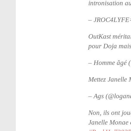
intronisation 
– JROC4LYFE
OutKast méritai
pour Doja mais 
– Homme âgé 
Mettez Janelle 
– Ags (@logan
Non, ils ont j
Janelle Monae é