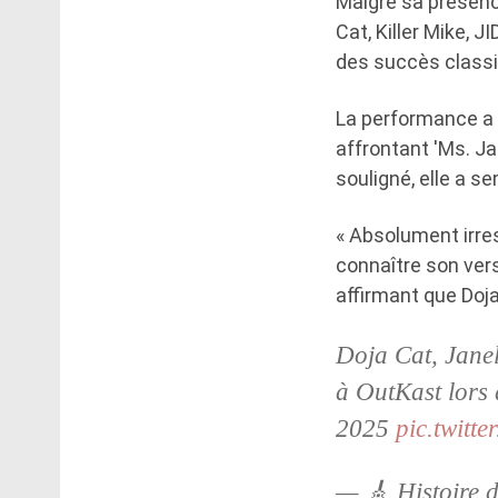
Malgré sa présence
Cat, Killer Mike, J
des succès classi
La performance a d
affrontant 'Ms. J
souligné, elle a s
« Absolument irre
connaître son vers
affirmant que Doja 
Doja Cat, Jane
à OutKast lors 
2025
pic.twit
— 🎸 Histoire 