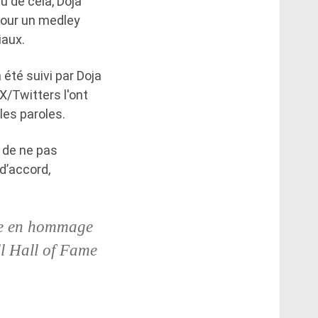
u de cela, Doja
 pour un medley
iaux.
 été suivi par Doja
X/Twitters l'ont
les paroles.
 de ne pas
d’accord,
ène en hommage
ll Hall of Fame