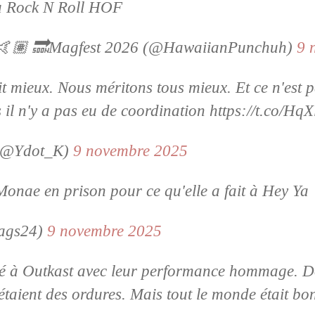
au Rock N Roll HOF
🏽 🔜Magfest 2026 (@HawaiianPunchuh)
9 
t mieux. Nous méritons tous mieux. Et ce n'est p
il n'y a pas eu de coordination https://t.co/H
(@Ydot_K)
9 novembre 2025
Monae en prison pour ce qu'elle a fait à Hey Ya
ags24)
9 novembre 2025
oué à Outkast avec leur performance hommage. D
taient des ordures. Mais tout le monde était bo