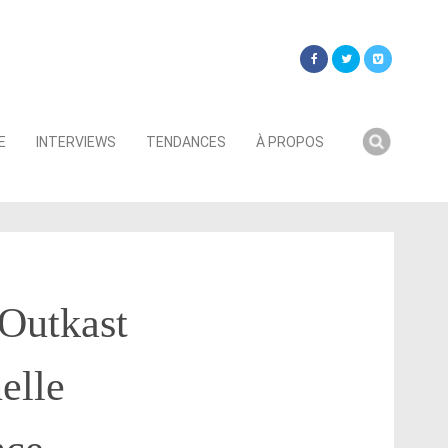
Searc
E
INTERVIEWS
TENDANCES
À PROPOS
for:
 Outkast
elle