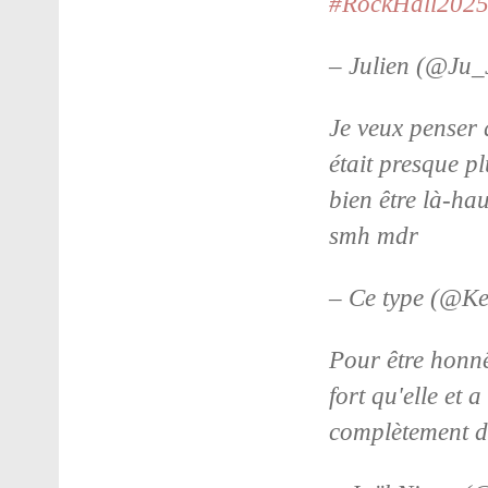
#RockHall202
– Julien (@Ju_
Je veux penser 
était presque pl
bien être là-ha
smh mdr
– Ce type (@K
Pour être honnê
fort qu'elle et 
complètement d