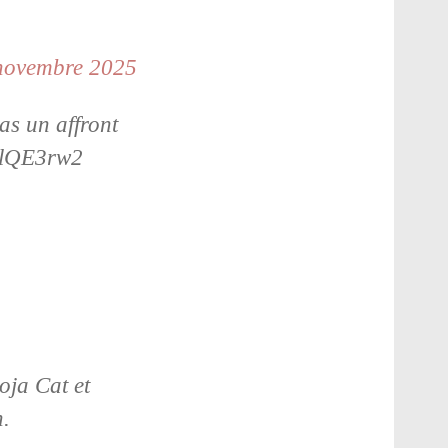
novembre 2025
as un affront
qXlQE3rw2
oja Cat et
n.