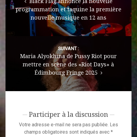
Black Flag annonce la nouvelle
programmation et taquine la première
nouvelle musique en 12 ans
SUIVANT :
Maria Alyokhina de Pussy Riot pour
mettre en scène des «Riot Days» à
Édimbourg Fringe 2025
Participer à la discussion
Votre adresse e-mail ne sera pas publiée.
Les
champs obligatoires sont indiqués avec
*