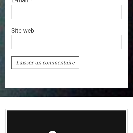
E-mail
*
Site web