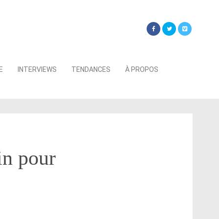
Searc
E
INTERVIEWS
TENDANCES
À PROPOS
for:
in pour