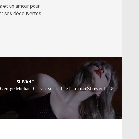
s et un amour pour
ger ses découvertes
SUIVANT :
t George Michael Classic sur « The Life of a Showgirl ''