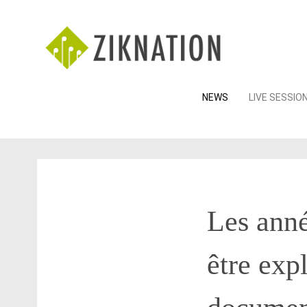
Skip
NEWS
LIVE SESSIO
to
content
Les anné
être exp