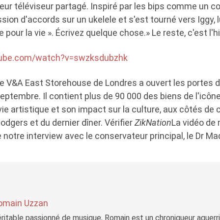
leur téléviseur partagé. Inspiré par les bips comme un 
sion d'accords sur un ukelele et s'est tourné vers Iggy, l
 pour la vie ». Écrivez quelque chose.» Le reste, c'est l'hi
tube.com/watch?v=swzksdubzhk
e V&A East Storehouse de Londres a ouvert les portes 
ptembre. Il contient plus de 90 000 des biens de l'icône
vie artistique et son impact sur la culture, aux côtés de
odgers et du dernier dîner. Vérifier
ZikNation
La vidéo de 
 notre interview avec le conservateur principal, le Dr M
omain Uzzan
ritable passionné de musique, Romain est un chroniqueur aguerri 