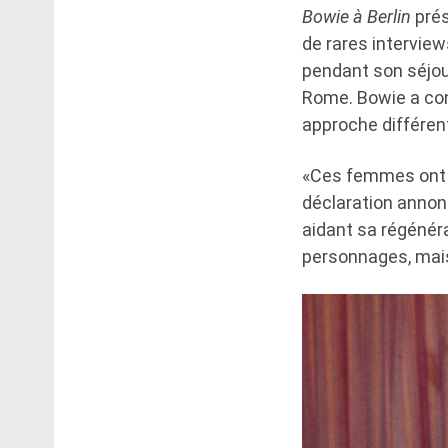
Bowie à Berlin
prés
de rares intervie
pendant son séjou
Rome. Bowie a co
approche différente
«Ces femmes ont v
déclaration annonç
aidant sa régénéra
personnages, mais