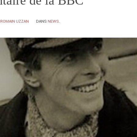
taire de la BBC
Y
ROMAIN UZZAN
DANS
NEWS
.