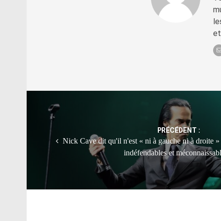
mu
le
et
Post
navigation
PRÉCÉDENT :
Nick Cave dit qu'il n'est « ni à gauche ni à droite »
indéfendables et méconnaissab