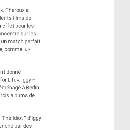
ux. Theroux a
dents films de
n effet pour les
oncentre sur les
t un match parfait
ue, comme lui-
ment donné
or Life». Iggy –
déménagé à Berlin
 trois albums de
he Idiot '' d'Iggy
clenché par des