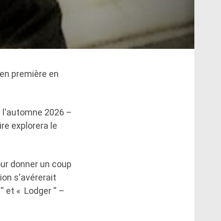
en première en
à l'automne 2026 –
re explorera le
our donner un coup
ion s'avérerait
' et « Lodger '' –