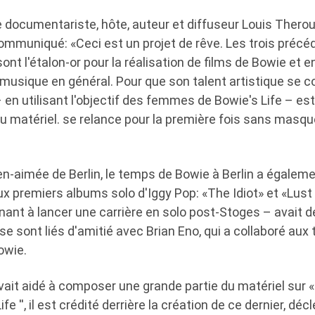
 le documentariste, hôte, auteur et diffuseur Louis Thero
ommuniqué: «Ceci est un projet de rêve. Les trois précé
ont l'étalon-or pour la réalisation de films de Bowie et e
musique en général. Pour que son talent artistique se c
 en utilisant l'objectif des femmes de Bowie's Life – es
du matériel. se relance pour la première fois sans masq
bien-aimée de Berlin, le temps de Bowie à Berlin a égale
 premiers albums solo d'Iggy Pop: «The Idiot» et «Lust f
ant à lancer une carrière en solo post-Stoges – avait 
 se sont liés d'amitié avec Brian Eno, qui a collaboré aux
owie.
ait aidé à composer une grande partie du matériel sur « T
ife '', il est crédité derrière la création de ce dernier, dé