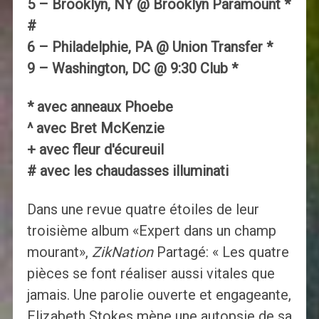
5 – Brooklyn, NY @ Brooklyn Paramount *
#
6 – Philadelphie, PA @ Union Transfer *
9 – Washington, DC @ 9:30 Club *
* avec anneaux Phoebe
^ avec Bret McKenzie
+ avec fleur d'écureuil
# avec les chaudasses illuminati
Dans une revue quatre étoiles de leur
troisième album «Expert dans un champ
mourant»,
ZikNation
Partagé: « Les quatre
pièces se font réaliser aussi vitales que
jamais. Une parolie ouverte et engageante,
Elizabeth Stokes mène une autopsie de sa