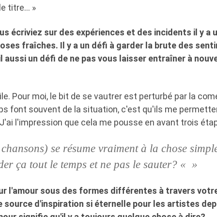
e titre… »
us écriviez sur des expériences et des incidents il y a 
ses fraîches. Il y a un défi à garder la brute des senti
il aussi un défi de ne pas vous laisser entraîner à nouve
cile. Pour moi, le bit de se vautrer est perturbé par la co
ps font souvent de la situation, c'est qu'ils me permette
 J'ai l'impression que cela me pousse en avant trois éta
e chansons) se résume vraiment à la chose simple
der ça tout le temps et ne pas le sauter? « »
ur l'amour sous des formes différentes à travers votre
e source d'inspiration si éternelle pour les artistes dep
our signifie qu'il y a toujours quelque chose à dire?