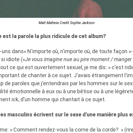
Matt Maltese Credit Sophie Jackson
 est la parole la plus ridicule de cet album?
s-uns dans« N'importe où, n'importe où, de toute façon 
si idiote («
Je vous imagine nue au pire moment / manger 
 Tout ce qui est ouvertement sexuel, je me dis: » c'est ridic
important de chanter à ce sujet. J'avais étrangement l'imp
p de paroles que j'entendrais par les hommes sur le sex
ilité émotionnelle à eux ou à une bêtise ou à une légèret
ement ick, d'un homme qui chantait à ce sujet.
es masculins écrivent sur le sexe d'une manière plus 
me: » Comment rendez-vous la corne de la corde? » (rires)