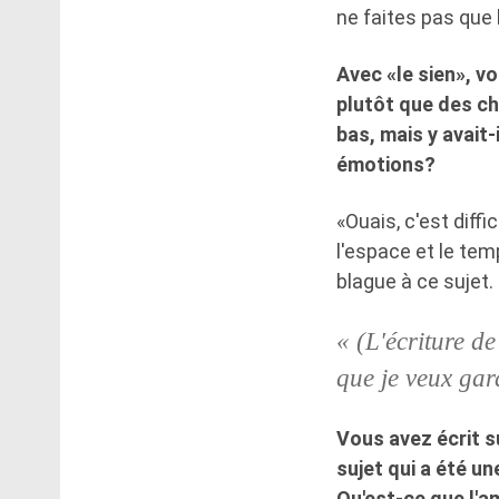
ne faites pas que l
Avec «le sien», vo
plutôt que des cho
bas, mais y avait-
émotions?
«Ouais, c'est diffi
l'espace et le tem
blague à ce sujet.
« (L'écriture d
que je veux gar
Vous avez écrit s
sujet qui a été un
Qu'est-ce que l'am