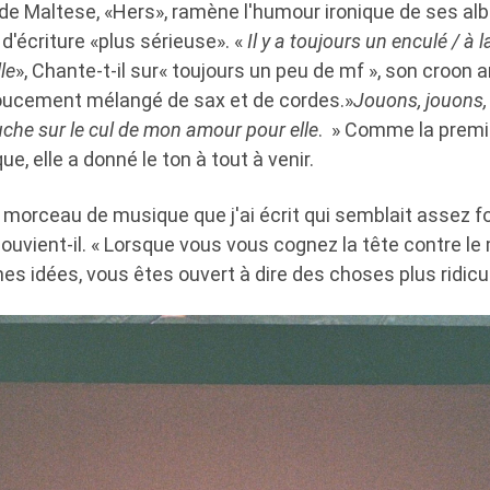
de Maltese, «Hers», ramène l'humour ironique de ses a
d'écriture «plus sérieuse». «
Il y a toujours un enculé / à 
lle
», Chante-t-il sur« toujours un peu de mf », son croon
oucement mélangé de sax et de cordes.»
Jouons, jouons,
che sur le cul de mon amour pour elle
. » Comme la prem
ue, elle a donné le ton à tout à venir.
r morceau de musique que j'ai écrit qui semblait assez f
uvient-il. « Lorsque vous vous cognez la tête contre le
es idées, vous êtes ouvert à dire des choses plus ridicul