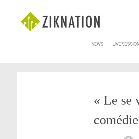
Skip
NEWS
LIVE SESSIO
to
content
« Le se 
comédie