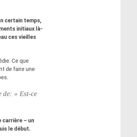
un certain temps,
ments initiaux là-
au ces vieilles
médie. Ce que
nt de faire une
pes.
 de: » Est-ce
 carrière – un
uis le début.