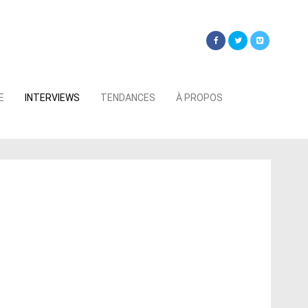
Searc
E
INTERVIEWS
TENDANCES
À PROPOS
for: