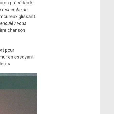
lbums précédents
la recherche de
 amoureux glissant
 enculé / vous
ière chanson
ort pour
 mur en essayant
es. »