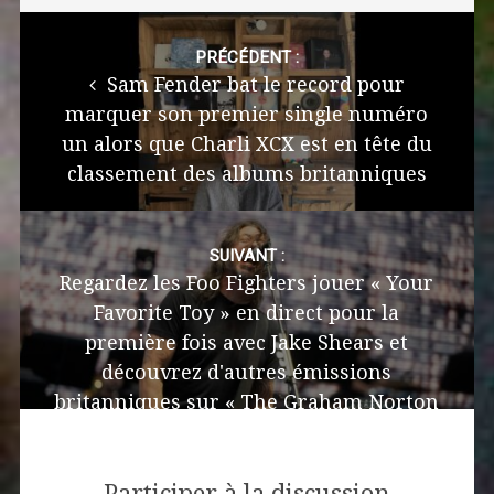
Post
navigation
PRÉCÉDENT :
Sam Fender bat le record pour
marquer son premier single numéro
un alors que Charli XCX est en tête du
classement des albums britanniques
SUIVANT :
Regardez les Foo Fighters jouer « Your
Favorite Toy » en direct pour la
première fois avec Jake Shears et
découvrez d'autres émissions
britanniques sur « The Graham Norton
Show »
Participer à la discussion