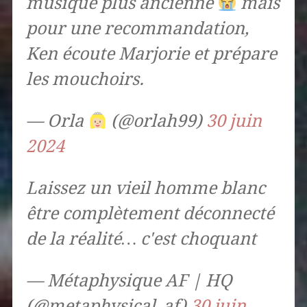
musique plus ancienne
mais
pour une recommandation,
Ken écoute Marjorie et prépare
les mouchoirs.
— Orla
(@orlah99)
30 juin
2024
Laissez un vieil homme blanc
être complètement déconnecté
de la réalité… c'est choquant
— Métaphysique AF | HQ
(@metaphysical_af)
30 juin