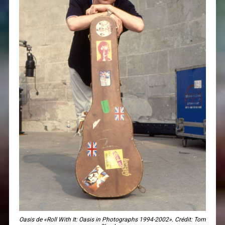
Oasis de «Roll With It: Oasis in Photographs 1994-2002». Crédit: Tom