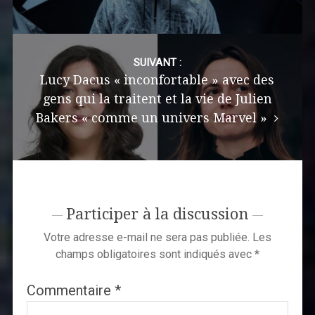
SUIVANT :
Lucy Dacus « inconfortable » avec des
gens qui la traitent et la vie de Julien
Bakers « comme un univers Marvel »
Participer à la discussion
Votre adresse e-mail ne sera pas publiée.
Les
champs obligatoires sont indiqués avec
*
Commentaire
*