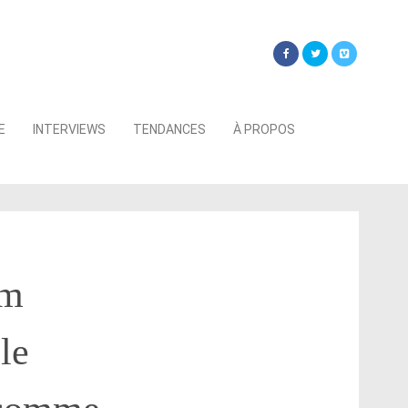
Searc
E
INTERVIEWS
TENDANCES
À PROPOS
for:
im
le