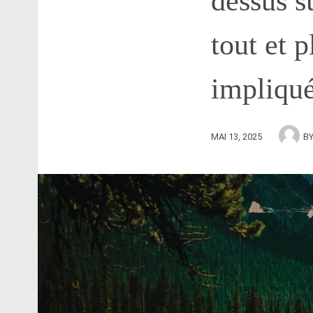
dessus s
tout et p
impliqu
MAI 13, 2025
B