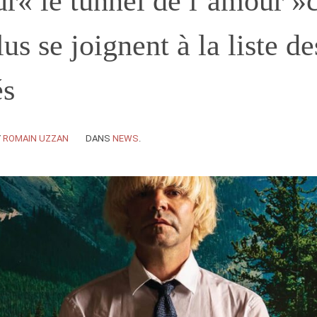
ur« le tunnel de l’amour
lus se joignent à la liste de
és
Y
ROMAIN UZZAN
DANS
NEWS
.