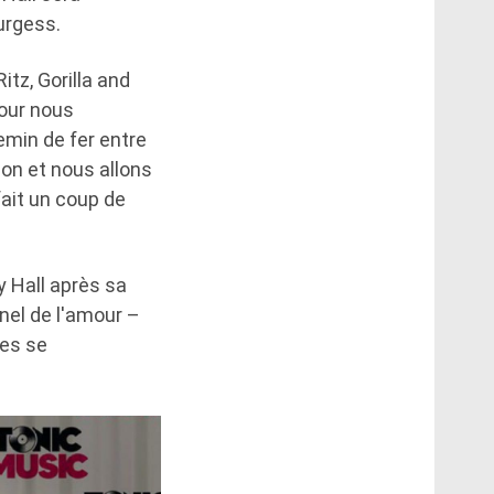
urgess.
Ritz, Gorilla and
our nous
hemin de fer entre
ation et nous allons
fait un coup de
ry Hall après sa
nnel de l'amour –
les se