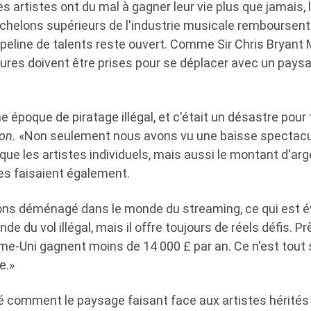
 artistes ont du mal à gagner leur vie plus que jamais,
échelons supérieurs de l'industrie musicale remboursent
ipeline de talents reste ouvert. Comme Sir Chris Bryant M
res doivent être prises pour se déplacer avec un pays
e époque de piratage illégal, et c'était un désastre pour 
on.
«Non seulement nous avons vu une baisse spectacul
ue les artistes individuels, mais aussi le montant d'arg
s faisaient également.
vons déménagé dans le monde du streaming, ce qui est
de du vol illégal, mais il offre toujours de réels défis. P
me-Uni gagnent moins de 14 000 £ par an. Ce n'est tou
e.»
ué comment le paysage faisant face aux artistes hérités 