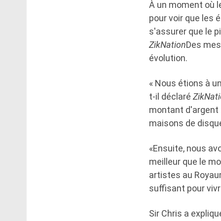
À un moment où les
pour voir que les 
s'assurer que le p
ZikNation
Des mesu
évolution.
« Nous étions à un
t-il déclaré
ZikNati
montant d'argent q
maisons de disque
«Ensuite, nous a
meilleur que le mon
artistes au Royau
suffisant pour vivr
Sir Chris a expliq