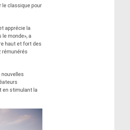
 le classique pour
et apprécie la
s le monde», a
re haut et fort des
ez rémunérés
s nouvelles
réateurs
 en stimulant la