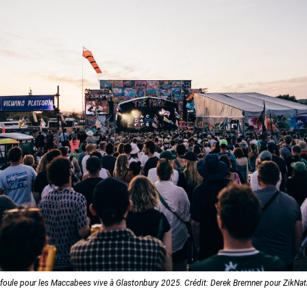
 foule pour les Maccabees vive à Glastonbury 2025. Crédit: Derek Bremner pour ZikNat