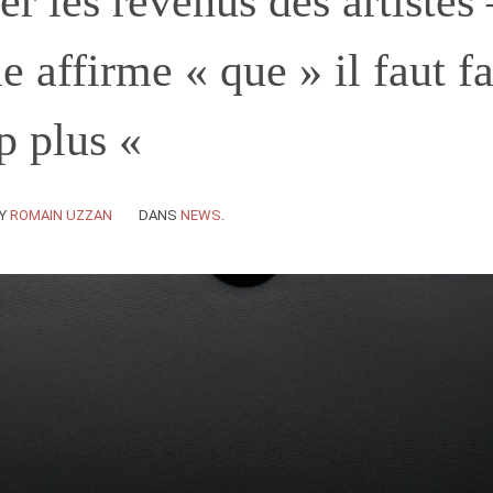
r les revenus des artistes
ie affirme « que » il faut fa
p plus «
Y
ROMAIN UZZAN
DANS
NEWS
.