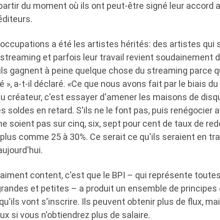
partir du moment où ils ont peut-être signé leur accord
éditeurs.
occupations a été les artistes hérités: des artistes qui
streaming et parfois leur travail revient soudainement 
ils gagnent à peine quelque chose du streaming parce qu
 », a-t-il déclaré. «Ce que nous avons fait par le biais du
u créateur, c'est essayer d'amener les maisons de disq
s soldes en retard. S'ils ne le font pas, puis renégocier 
s ne soient pas sur cinq, six, sept pour cent de taux de r
lus comme 25 à 30%. Ce serait ce qu'ils seraient en tra
ujourd'hui.
raiment content, c'est que le BPI – qui représente toute
 grandes et petites – a produit un ensemble de principes
u'ils vont s'inscrire. Ils peuvent obtenir plus de flux, mais
lux si vous n'obtiendrez plus de salaire.