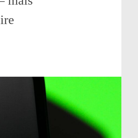
 – mais
ire