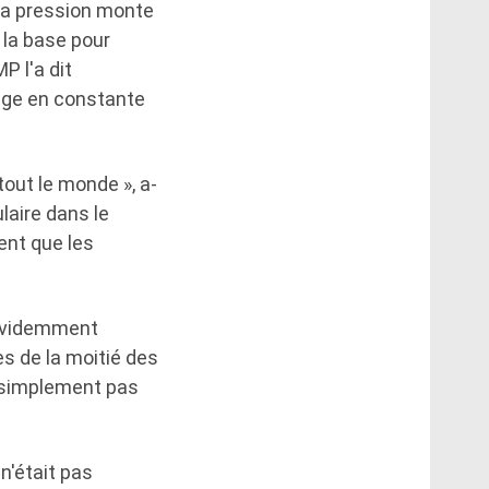
 la pression monte
 la base pour
P l'a dit
age en constante
tout le monde », a-
aire dans le
ent que les
 évidemment
rès de la moitié des
t simplement pas
n'était pas