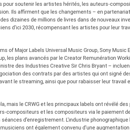
pour soutenir les artistes hérités, les auteurs-composi
ion. Ils affirment que les changements – en partenariat
t des dizaines de millions de livres dans de nouveaux i
iens d'ici 2030, récompensant les artistes pour leur trava
ms of Major Labels Universal Music Group, Sony Music 
p, les plans avancés par le Creator Remunération Wor
inistre des Industries Creative Sir Chris Bryant – inclu
gociation des contrats par des artistes qui ont signé d
vant le streaming, ainsi que pour rabaisser leur travail e
a, mais le CRWG et les principaux labels ont révélé des
urs-compositeurs et les compositeurs via le paiement d
 séances d'enregistrement. L'industrie phonographique b
s musiciens ont également convenu d'une augmentation 