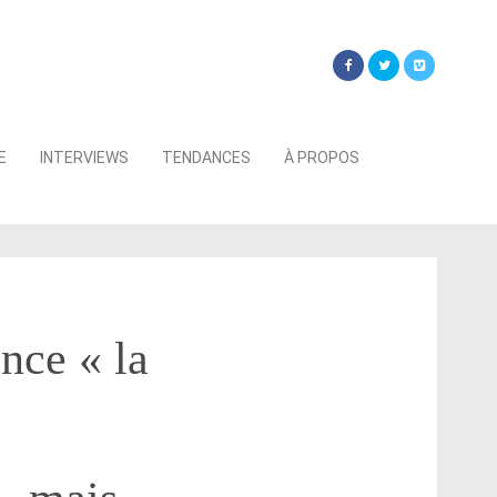
Searc
E
INTERVIEWS
TENDANCES
À PROPOS
for:
nce « la