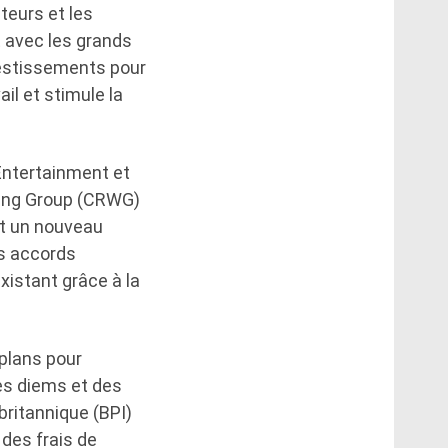
teurs et les
 avec les grands
nvestissements pour
il et stimule la
Entertainment et
king Group (CRWG)
ent un nouveau
es accords
xistant grâce à la
 plans pour
es diems et des
ritannique (BPI)
des frais de