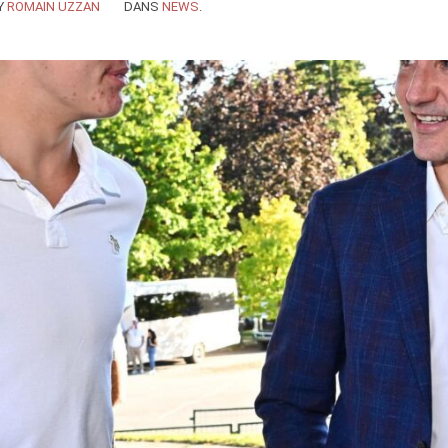
Y
ROMAIN UZZAN
DANS
NEWS
.