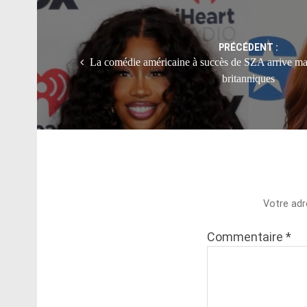
Post
navigation
PRÉCÉDENT :
La comédie américaine à succès de SZA arrive ma
britanniques
Votre adr
Commentaire
*