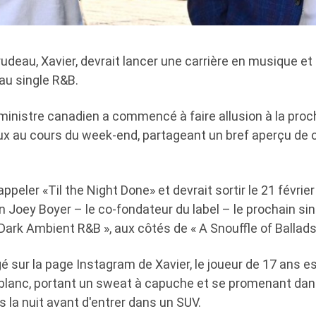
Trudeau, Xavier, devrait lancer une carrière en musique et
au single R&B.
 ministre canadien a commencé à faire allusion à la proc
ux au cours du week-end, partageant un bref aperçu de c
appeler «Til the Night Done» et devrait sortir le 21 févri
 Joey Boyer – le co-fondateur du label – le prochain sin
Dark Ambient R&B », aux côtés de « A Snouffle of Ballads
gé sur la page Instagram de Xavier, le joueur de 17 ans e
 blanc, portant un sweat à capuche et se promenant dan
 la nuit avant d'entrer dans un SUV.