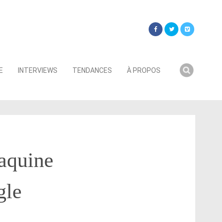
Searc
E
INTERVIEWS
TENDANCES
À PROPOS
for:
taquine
gle