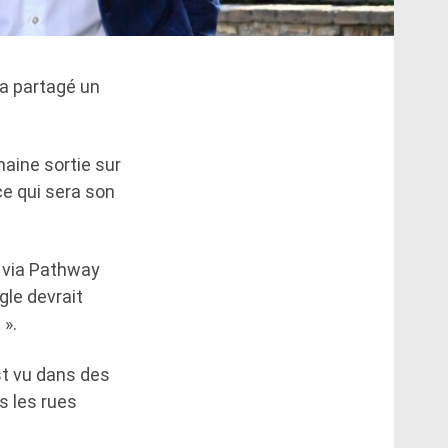
 a partagé un
haine sortie sur
e qui sera son
er via Pathway
gle devrait
 ».
st vu dans des
s les rues