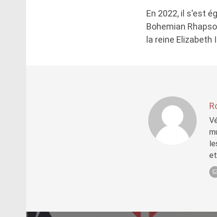
En 2022, il s'est 
Bohemian Rhapsody 
la reine Elizabeth I
R
Vé
mu
le
et