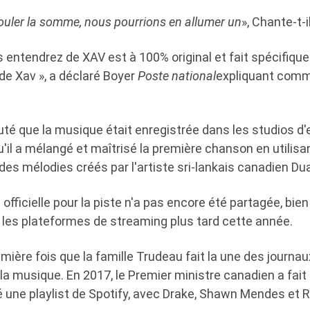
ouler la somme, nous pourrions en allumer un
», Chante-t-i
 entendrez de XAV est à 100% original et fait spécifiqu
de Xav », a déclaré Boyer
Poste national
expliquant comm
outé que la musique était enregistrée dans les studios d
'il a mélangé et maîtrisé la première chanson en utilisa
es mélodies créés par l'artiste sri-lankais canadien Du
officielle pour la piste n'a pas encore été partagée, bien 
r les plateformes de streaming plus tard cette année.
emière fois que la famille Trudeau fait la une des journa
a musique. En 2017, le Premier ministre canadien a fait 
sé une playlist de Spotify, avec Drake, Shawn Mendes et