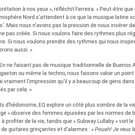
prétation à nos yeux », réfléchit Ferreira. « Peut-être que
misphère Nord s'attendent à ce que la musique latine s
s'. Mais nous n'avons pas la pression de nous insérer d
 pas créée. Si nous voulons faire des rythmes plus ré
re. Si nous voulons prendre des rythmes qui nous inspir
erons aussi. »
« En ne faisant pas de musique traditionnelle de Buenos
reggaeton ou même la techno, nous faisons valoir un point 
ai vraiment l'impression qu'il y a beaucoup de gens dans 
s par cela. »
 d’hédonisme, EQ explore un côté plus sombre de la vie
 Age » observe des femmes épuisées par les normes de b
 profiter de la vie, tandis que « Subway Lullaby » voit le
 de guitares grinçantes et d'alarmes : «
Pouah! Je veux l