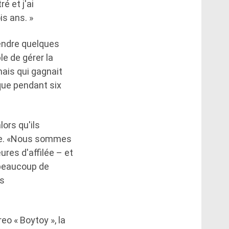
é et j'ai
s ans. »
rendre quelques
le de gérer la
ais qui gagnait
que pendant six
ors qu'ils
le. «Nous sommes
ures d'affilée – et
 beaucoup de
us
eo « Boytoy », la