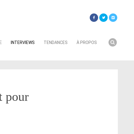
Searc
E
INTERVIEWS
TENDANCES
À PROPOS
for:
t pour