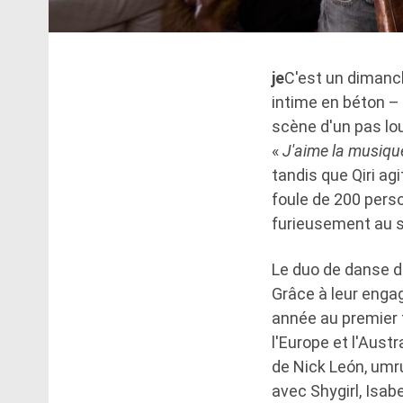
je
C'est un dimanc
intime en béton – v
scène d'un pas lo
«
J'aime la musiqu
tandis que Qiri ag
foule de 200 perso
furieusement au s
Le duo de danse d
Grâce à leur engag
année au premier 
l'Europe et l'Aust
de Nick León, umru
avec Shygirl, Isab