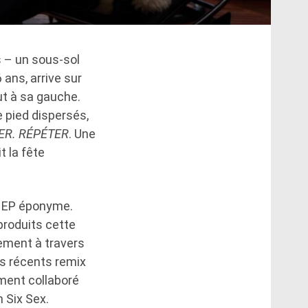
 – un sous-sol
 ans, arrive sur
ut à sa gauche.
e pied dispersés,
ER. RÉPÉTER
. Une
t la fête
r EP éponyme.
produits cette
lement à travers
les récents remix
ement collaboré
 Six Sex.