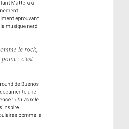
itant Mattera à
onnement
raiment éprouvant
 la musique nerd
comme le rock,
point : c'est
rground de Buenos
ui documente une
ence : «
Tu veux le
s'inspire
opulaires comme le