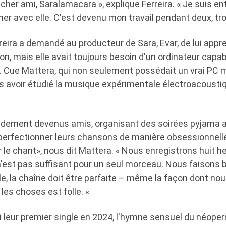
 cher ami, Saralamacara », explique Ferreira. « Je suis entr
r avec elle. C'est devenu mon travail pendant deux, troi
reira a demandé au producteur de Sara, Evar, de lui app
n, mais elle avait toujours besoin d'un ordinateur capab
. Cue Mattera, qui non seulement possédait un vrai PC m
rès avoir étudié la musique expérimentale électroacousti
idement devenus amis, organisant des soirées pyjama al
erfectionner leurs chansons de manière obsessionnel
r le chant», nous dit Mattera. « Nous enregistrons huit he
n'est pas suffisant pour un seul morceau. Nous faisons
e, la chaîne doit être parfaite – même la façon dont no
les choses est folle. «
ti leur premier single en 2024, l'hymne sensuel du néoperr