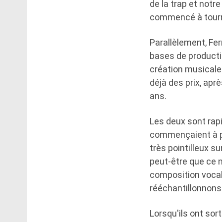
de la trap et notre
commencé à tourne
Parallèlement, Fer
bases de productio
création musicale
déjà des prix, ap
ans.
Les deux sont rap
commençaient à p
très pointilleux su
peut-être que ce 
composition vocal
rééchantillonnons 
Lorsqu'ils ont sor