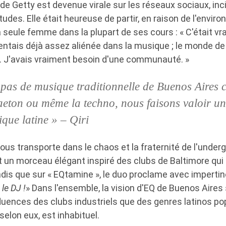
de Getty est devenue virale sur les réseaux sociaux, inc
des. Elle était heureuse de partir, en raison de l'envir
a seule femme dans la plupart de ses cours : « C'était v
entais déjà assez aliénée dans la musique ; le monde de
nt. J'avais vraiment besoin d'une communauté. »
 pas de musique traditionnelle de Buenos Aires 
gaeton ou même la techno, nous faisons valoir un 
ique latine » – Qiri
ous transporte dans le chaos et la fraternité de l'unde
st un morceau élégant inspiré des clubs de Baltimore q
ndis que sur « EQtamine », le duo proclame avec impertin
 le DJ !
» Dans l'ensemble, la vision d'EQ de Buenos Aires 
luences des clubs industriels que des genres latinos p
selon eux, est inhabituel.