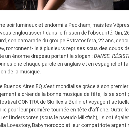
he soir lumineux et endormi à Peckham, mais les Vêpres
ous engloutissent dans le frisson de l'obscurité. Qiri, 26
urd, son camarade du groupe Estratosfera, 22 ans, debo
e
», ronronnent-ils à plusieurs reprises sous des coups d
ite un énorme drapeau portant le slogan :
DANSE. RÉSIST
nnes crie chaque parole en anglais et en espagnol et fai
on de la musique.
e Buenos Aires EQ s'est mondialisé grâce à son premie
ement à créer de la bonne musique de fête, ils se sont 
festival CONTRA de Skrillex à Berlin et voyagent actuel
ralie pour leur première tournée en tête d'affiche. Outre 
 et Underscores (sous le pseudo Milkfish), ils ont égal
ella Lovestory, Babymorocco et leur compatriote argentin