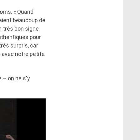
 noms. « Quand
aient beaucoup de
n très bon signe
uthentiques pour
ès surpris, car
 avec notre petite
 – on ne s'y