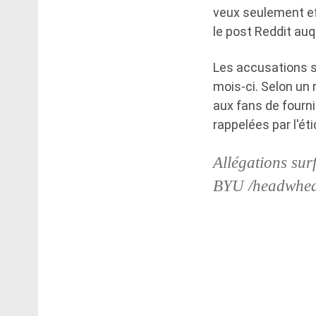
veux seulement ef
le post Reddit auq
Les accusations s
mois-ci. Selon un
aux fans de fourn
rappelées par l'ét
Allégations su
BYU /headwhead