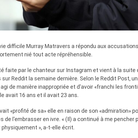
 vie difficile Murray Matravers a répondu aux accusatio
fortement nié tout acte répréhensible.
té faite par le chanteur sur Instagram et vient à la suite 
s sur Reddit la semaine dernière. Selon le Reddit Post, u
gi de manière inappropriée et d'avoir «franchi les frontiè
le avait 16 ans et il avait 23 ans.
avait «profité de sa» elle en raison de son «admiration» po
es de l'embrasser en ivre. « (Il) a continué à me penche
er physiquement », a-t-elle écrit.