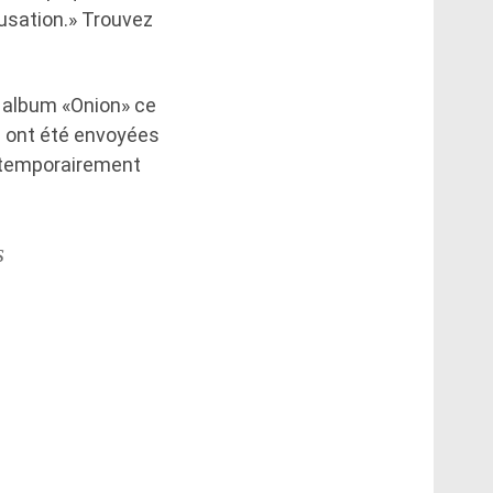
usation.» Trouvez
l album «Onion» ce
s ont été envoyées
é temporairement
s