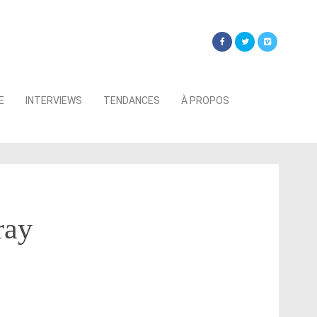
Searc
E
INTERVIEWS
TENDANCES
À PROPOS
for:
ray