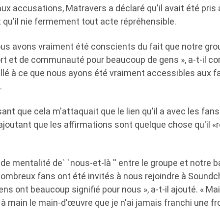
x accusations, Matravers a déclaré qu'il avait été pris
t qu'il nie fermement tout acte répréhensible.
nous avons vraiment été conscients du fait que notre gro
rt et de communauté pour beaucoup de gens », a-t-il 
illé à ce que nous ayons été vraiment accessibles aux fa
.
sant que cela m'attaquait que le lien qu'il a avec les fan
 ajoutant que les affirmations sont quelque chose qu'il «
u de mentalité de` `nous-et-là '' entre le groupe et notre
 nombreux fans ont été invités à nous rejoindre à Sound
ens ont beaucoup signifié pour nous », a-t-il ajouté. « Ma
à main le main-d'œuvre que je n'ai jamais franchi une fr