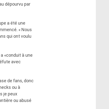
 au dépourvu par
upe a été une
commencé. « Nous
ns qui ont voulu
s a «conduit à une
réfute avec
 base de fans, donc
checks ou à
is je peux
ontière ou abusé