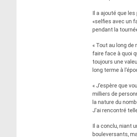
Il a ajouté que l
«selfies avec un f
pendant la tourné
« Tout au long de 
faire face à quoi 
toujours une valeu
long terme à l'ép
« J'espère que vou
milliers de perso
la nature du nomb
J'ai rencontré tel
Il a conclu, niant
bouleversants, ma