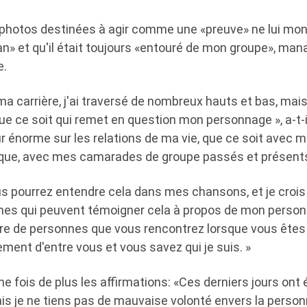
es photos destinées à agir comme une «preuve» ne lui mo
an» et qu'il était toujours «entouré de mon groupe», ma
e.
ma carrière, j'ai traversé de nombreux hauts et bas, mais 
que ce soit qui remet en question mon personnage », a-t-
r énorme sur les relations de ma vie, que ce soit avec m
oque, avec mes camarades de groupe passés et présents,
s pourrez entendre cela dans mes chansons, et je crois q
nnes qui peuvent témoigner cela à propos de mon perso
re de personnes que vous rencontrez lorsque vous êtes
lement d'entre vous et vous savez qui je suis. »
 une fois de plus les affirmations: «Ces derniers jours on
is je ne tiens pas de mauvaise volonté envers la person