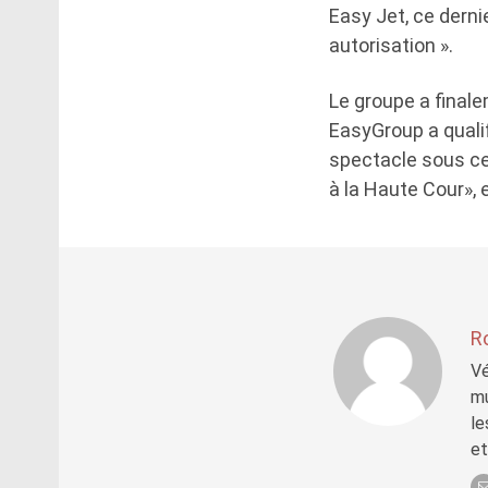
Easy Jet, ce derni
autorisation ».
Le groupe a finale
EasyGroup a qualif
spectacle sous ce 
à la Haute Cour», 
R
Vé
mu
le
et