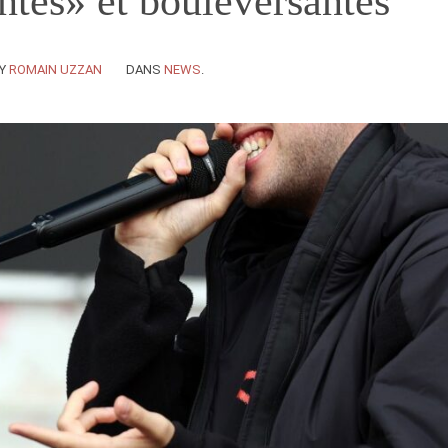
tes» et bouleversantes
Y
ROMAIN UZZAN
DANS
NEWS
.