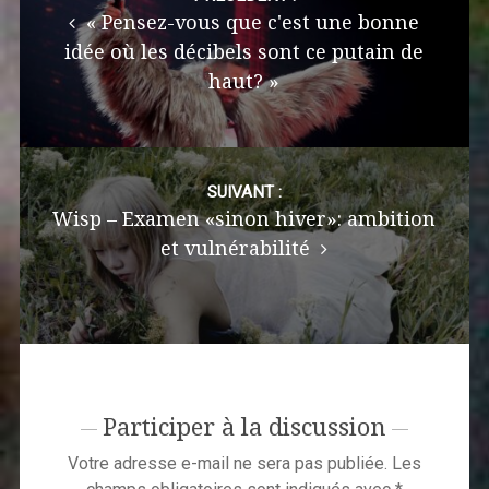
« Pensez-vous que c'est une bonne
idée où les décibels sont ce putain de
haut? »
SUIVANT :
Wisp – Examen «sinon hiver»: ambition
et vulnérabilité
Participer à la discussion
Votre adresse e-mail ne sera pas publiée.
Les