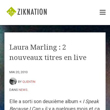
Laura Marling : 2
nouveaux titres en live
MAI 20, 2010
BY
QUENTIN
DANS
NEWS
.
Elle a sorti son deuxième album «
I Speak
Because I Can
» il y a quelques mois et ça