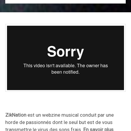
ZikNation
est un webzine musical conduit par une
horde de passionnés dont le seul but est de vous
transmettre le virus des sons frais.
En savoir plus
.