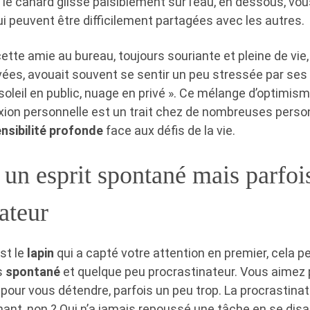
le canard glisse paisiblement sur l’eau, en dessous, vou
i peuvent être difficilement partagées avec les autres.
ette amie au bureau, toujours souriante et pleine de vie, 
ées, avouait souvent se sentir un peu stressée par ses o
 soleil en public, nuage en privé ». Ce mélange d’optimism
ion personnelle est un trait chez de nombreuses person
nsibilité profonde
face aux défis de la vie.
 un esprit spontané mais parfoi
ateur
est le
lapin
qui a capté votre attention en premier, cela pe
s
spontané
et quelque peu procrastinateur. Vous aimez pr
our vous détendre, parfois un peu trop. La procrastinat
t, non ? Qui n’a jamais repoussé une tâche en se disant 