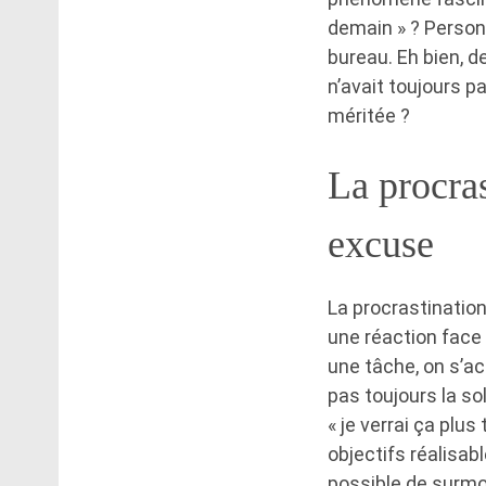
demain » ? Personn
bureau. Eh bien, d
n’avait toujours p
méritée ?
La procras
excuse
La procrastination
une réaction face
une tâche, on s’ac
pas toujours la so
« je verrai ça plu
objectifs réalisab
possible de surmo