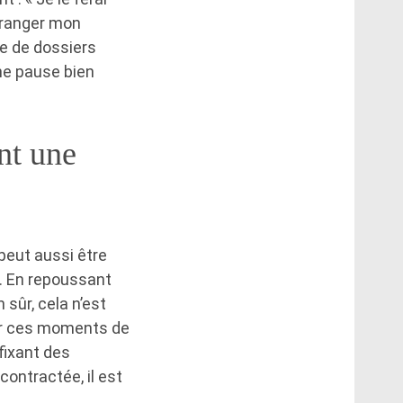
e ranger mon
le de dossiers
une pause bien
ent une
 peut aussi être
t. En repoussant
 sûr, cela n’est
rer ces moments de
fixant des
ontractée, il est