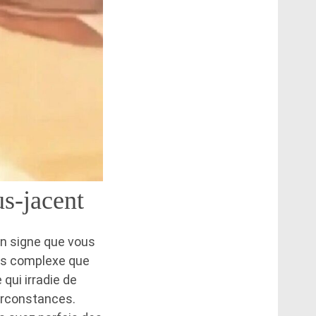
us-jacent
 un signe que vous
lus complexe que
 qui irradie de
irconstances.