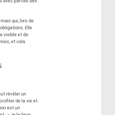
s avez parfois des
mais qui, lors de
bligations. Elle
e visible et de
nes, et cela
s
ut révéler un
ofiter de la vie et
ion est un
: « Je le ferai