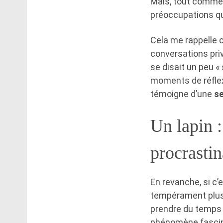
Mais, tout comme 
préoccupations qu
Cela me rappelle c
conversations priv
se disait un peu «
moments de réflex
témoigne d’une
se
Un lapin :
procrastin
En revanche, si c’
tempérament plu
prendre du temps p
phénomène fascinan