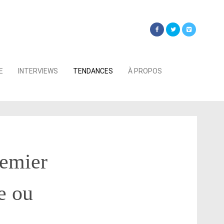
Searc
E
INTERVIEWS
TENDANCES
À PROPOS
for:
remier
e ou