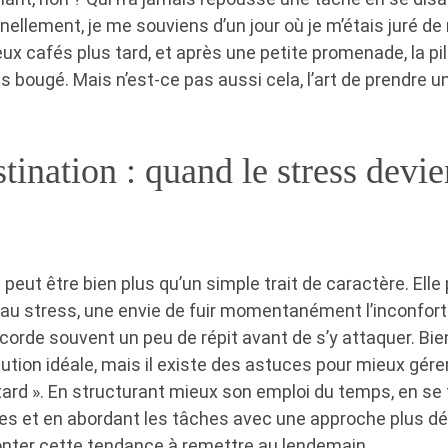
ellement, je me souviens d’un jour où je m’étais juré d
eux cafés plus tard, et après une petite promenade, la pi
as bougé. Mais n’est-ce pas aussi cela, l’art de prendre 
tination : quand le stress devi
 peut être bien plus qu’un simple trait de caractère. Elle
 au stress, une envie de fuir momentanément l’inconfor
corde souvent un peu de répit avant de s’y attaquer. Bien
lution idéale, mais il existe des astuces pour mieux gé
s tard ». En structurant mieux son emploi du temps, en se 
les et en abordant les tâches avec une approche plus déc
nter cette tendance à remettre au lendemain.