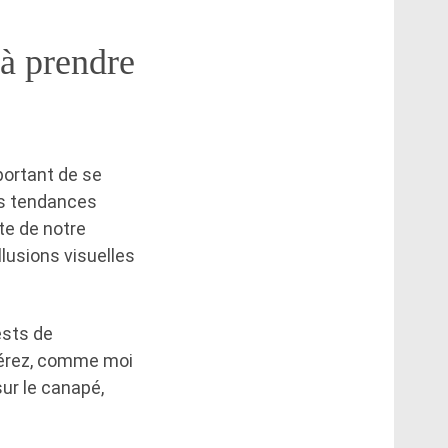
 à prendre
mportant de se
os tendances
te de notre
llusions visuelles
ests de
éférez, comme moi
ur le canapé,