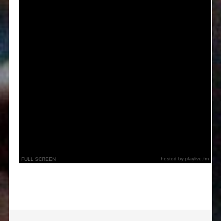
hosted by playlive.fm
FULL SCREEN