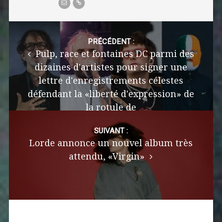
Post
navigation
PRÉCÉDENT :
Pulp, race et fontaines DC parmi des
dizaines d'artistes pour signer une
lettre d'enregistrements célestes
défendant la «liberté d'expression» de
la rotule de
SUIVANT :
Lorde annonce un nouvel album très
attendu, «Virgin»