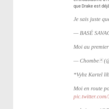
que Drake est déj
Je sais juste q
— BASÉ SAVAG
Moi au premier
— Chombe🃏 
*Vybz Kartel li
Moi en route p
pic.twitter.com