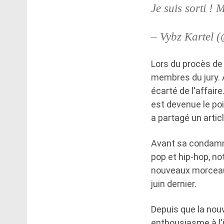
Je suis sorti !
– Vybz Kartel 
Lors du procès de 
membres du jury. A
écarté de l'affair
est devenue le poi
a partagé un artic
Avant sa condamna
pop et hip-hop, no
nouveaux morceaux
juin dernier.
Depuis que la nouv
enthousiasme à l'i