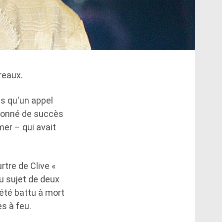
reaux.
ès qu'un appel
uronné de succès
mer – qui avait
rtre de Clive «
au sujet de deux
été battu à mort
s à feu.