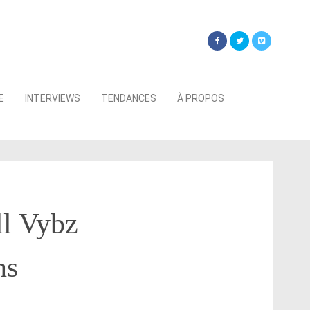
Searc
E
INTERVIEWS
TENDANCES
À PROPOS
for:
ll Vybz
ns