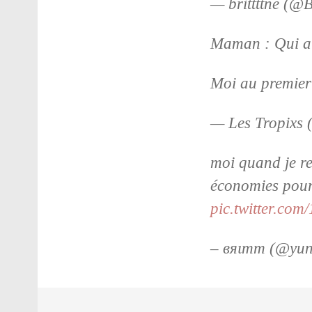
— brittttne (@B
Maman : Qui a 
Moi au premier
— Les Tropixs 
moi quand je re
économies pour
pic.twitter.co
– вяιтт (@yun