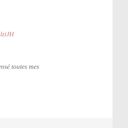
lziJH
ensé toutes mes