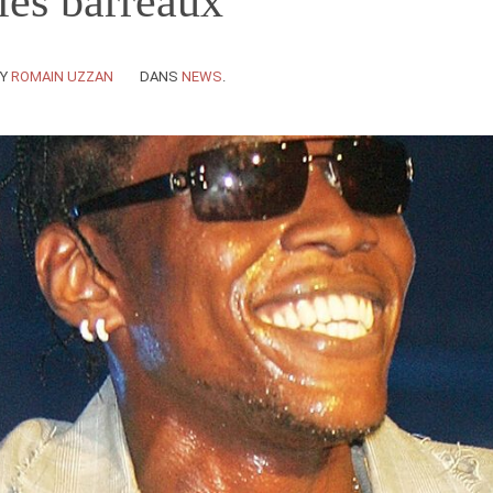
 les barreaux
BY
ROMAIN UZZAN
DANS
NEWS
.