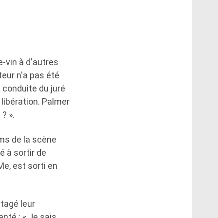
e-vin à d'autres
teur n'a pas été
 conduite du juré
libération. Palmer
? ».
ms de la scène
é à sortir de
e, est sorti en
rtagé leur
nté : « Je sais