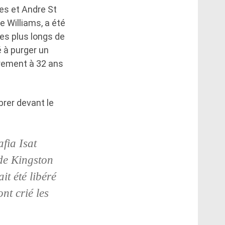
es et Andre St
 Williams, a été
des plus longs de
é à purger un
urement à 32 ans
brer devant le
afia Isat
 de Kingston
it été libéré
nt crié les