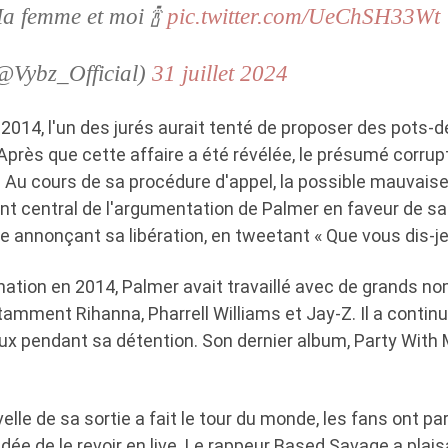
 Ma femme et moi 🍾
pic.twitter.com/UeChSH33Wt
(@Vybz_Official)
31 juillet 2024
2014, l'un des jurés aurait tenté de proposer des pots-d
près que cette affaire a été révélée, le présumé corrup
e. Au cours de sa procédure d'appel, la possible mauvaise
nt central de l'argumentation de Palmer en faveur de sa 
le annonçant sa libération, en tweetant « Que vous dis-je 
tion en 2014, Palmer avait travaillé avec de grands no
tamment Rihanna, Pharrell Williams et Jay-Z. Il a continu
 pendant sa détention. Son dernier album, Party With M
elle de sa sortie a fait le tour du monde, les fans ont pa
dée de le revoir en live. Le rappeur Based Savage a plaisa